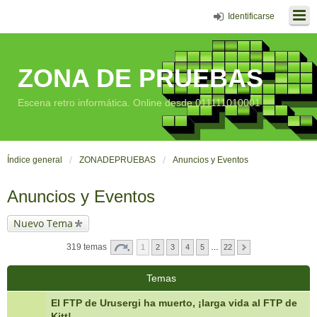
Identificarse
ZONA DE PRUEBAS
Escena retro informática. Online desde 011111010001
Índice general
ZONADEPRUEBAS
Anuncios y Eventos
Anuncios y Eventos
Nuevo Tema
319 temas
1
2
3
4
5
…
22
Temas
El FTP de Urusergi ha muerto, ¡larga vida al FTP de
Kitt!