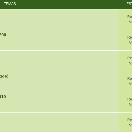
TEMAS
ES
Re
V
200
Re
V
Re
V
egos)
Re
V
010
Re
V
Re
V