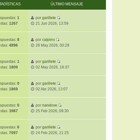
TADÍSTICAS
ÚLTIMO MENSAJE
spuestas:
1
por
garillete
V
istas:
1267
21 Jun 2026, 13:59
e
r
ú
spuestas:
8
por
calpirro
V
l
istas:
4896
26 May 2026, 00:28
e
t
r
i
ú
m
spuestas:
1
por
garillete
V
l
o
istas:
1809
02 May 2026, 18:37
e
t
m
r
i
e
ú
m
spuestas:
0
por
garillete
n
V
l
o
istas:
1869
02 Abr 2026, 13:07
s
e
t
m
a
r
i
e
j
ú
m
spuestas:
0
por
nandove
n
e
V
l
o
istas:
3987
25 Feb 2026, 09:30
s
e
t
m
a
r
i
e
j
ú
m
spuestas:
6
por
garillete
n
e
V
l
o
istas:
7097
24 Feb 2026, 21:25
s
e
t
m
a