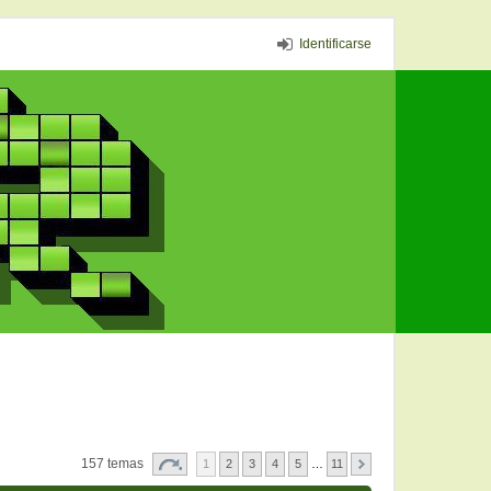
Identificarse
157 temas
1
2
3
4
5
…
11