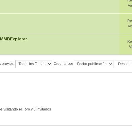
Re
Vi
Re
Vi
a MMBExplorer
Re
V
 previos:
Ordenar por
 visitando el Foro y 6 invitados