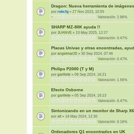
Dragon: Nueva herramienta de imágenes
por
robcfg
» 27 Nov 2023, 10:55
Valoración: 2.96%
SHARP MZ-80K ayuda !!
por
JUANVE
» 10 May 2025, 12:27
Valoración: 0.47%
Placas Univac y otras encontradas, ayuda
por
angelmar20
» 30 Sep 2024, 07:46
Valoración: 0.47%
Philips P2000 (T y M)
por
garillete
» 09 Sep 2024, 16:21
Valoración: 1.56%
Efecto Osborne
por
garillete
» 05 Sep 2024, 16:23
Valoración: 0.47%
Sintonizando en un monitor de Sharp X
por
alt
» 18 May 2024, 12:30
Valoración: 0.16%
Ordenadores Q1 encontrados en UK