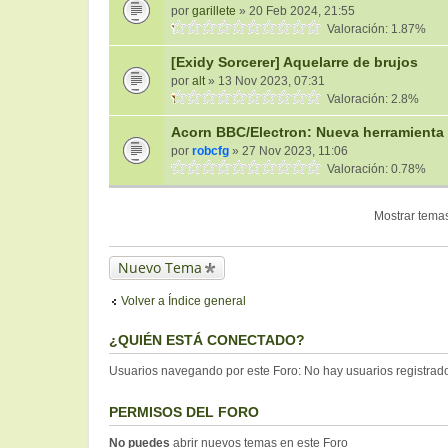
por
garillete
» 20 Feb 2024, 21:55
Valoración: 1.87%
[Exidy Sorcerer] Aquelarre de brujos
por
alt
» 13 Nov 2023, 07:31
Valoración: 2.8%
Acorn BBC/Electron: Nueva herramient
por
robcfg
» 27 Nov 2023, 11:06
Valoración: 0.78%
Mostrar temas
Nuevo Tema
Volver a Índice general
¿QUIÉN ESTÁ CONECTADO?
Usuarios navegando por este Foro: No hay usuarios registrados
PERMISOS DEL FORO
No puedes
abrir nuevos temas en este Foro