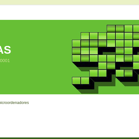
AS
10001
microordenadores