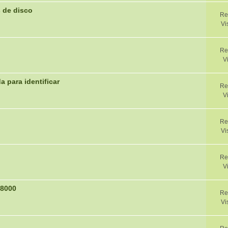
 de disco
Re
Vi
Re
V
 para identificar
Re
V
Re
Vi
Re
V
68000
Re
Vi