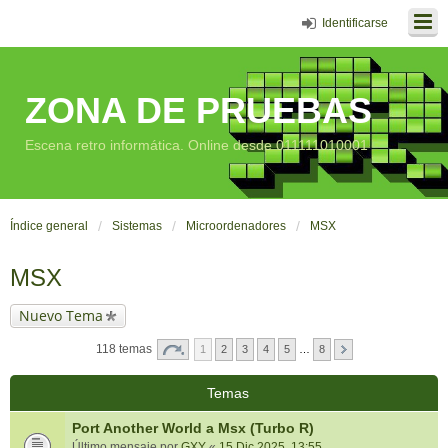
Identificarse
ZONA DE PRUEBAS
Escena retro informática. Online desde 011111010001
Índice general
Sistemas
Microordenadores
MSX
MSX
Nuevo Tema
118 temas
1
2
3
4
5
…
8
Temas
Port Another World a Msx (Turbo R)
Último mensaje por
GXY
«
15 Dic 2025, 13:55