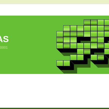
AS
10001