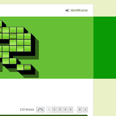
Identificarse
118 temas
1
2
3
4
5
…
8