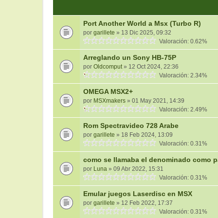
Port Another World a Msx (Turbo R)
por
garillete
» 13 Dic 2025, 09:32
Valoración: 0.62%
Arreglando un Sony HB-75P
por
Oldcomput
» 12 Oct 2024, 22:36
Valoración: 2.34%
OMEGA MSX2+
por
MSXmakers
» 01 May 2021, 14:39
Valoración: 2.49%
Rom Spectravideo 728 Arabe
por
garillete
» 18 Feb 2024, 13:09
Valoración: 0.31%
como se llamaba el denominado como pa
por
Luna
» 09 Abr 2022, 15:31
Valoración: 0.31%
Emular juegos Laserdisc en MSX
por
garillete
» 12 Feb 2022, 17:37
Valoración: 0.31%