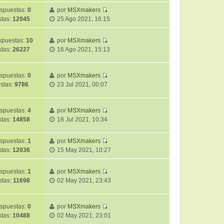
r
i
e
j
spuestas:
0
por
MSXmakers
ú
m
n
e
V
stas:
12045
25 Ago 2021, 16:15
l
o
s
e
t
m
a
r
i
puestas:
10
por
MSXmakers
e
j
ú
V
m
stas:
26227
16 Ago 2021, 15:13
n
e
l
e
o
s
t
r
m
a
i
ú
spuestas:
0
por
MSXmakers
e
j
m
V
l
istas:
9786
23 Jul 2021, 00:07
n
e
o
e
t
s
m
r
i
a
e
ú
m
spuestas:
4
por
MSXmakers
j
n
V
l
o
stas:
14858
18 Jul 2021, 10:34
e
s
e
t
m
a
r
i
e
spuestas:
1
por
MSXmakers
j
ú
m
n
V
stas:
12036
15 May 2021, 10:27
e
l
o
s
e
t
m
a
r
i
spuestas:
1
por
MSXmakers
e
j
ú
V
m
stas:
11698
02 May 2021, 23:43
n
e
l
e
o
s
t
r
m
a
i
ú
spuestas:
0
por
MSXmakers
e
j
m
V
l
stas:
10488
02 May 2021, 23:01
n
e
o
e
t