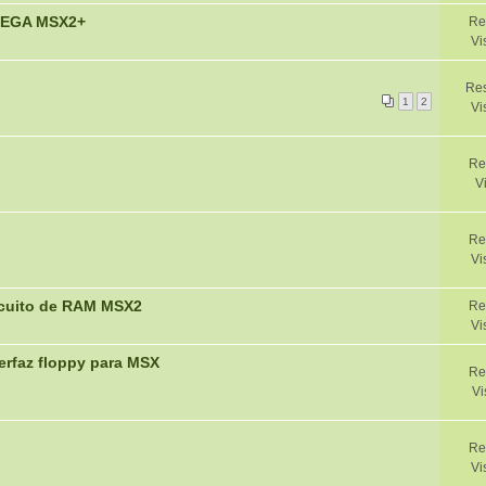
OMEGA MSX2+
Re
Vi
Res
1
2
Vi
Re
V
Re
Vi
rcuito de RAM MSX2
Re
Vi
erfaz floppy para MSX
Re
Vi
Re
Vi