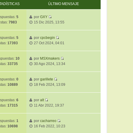
TADÍSTICAS
ÚLTIMO MENSAJE
spuestas:
5
por
GXY
V
istas:
7983
15 Dic 2025, 13:55
e
r
ú
spuestas:
5
por
cpcbegin
V
l
stas:
17393
27 Oct 2024, 04:01
e
t
r
i
ú
m
puestas:
10
por
MSXmakers
V
l
o
stas:
33735
30 Ago 2024, 13:34
e
t
m
r
i
e
ú
m
spuestas:
0
por
garillete
n
V
l
o
stas:
10889
18 Feb 2024, 13:09
s
e
t
m
a
r
i
e
j
ú
m
spuestas:
6
por
alt
n
e
V
l
o
stas:
17315
11 Abr 2022, 19:37
s
e
t
m
a
r
i
e
j
ú
m
spuestas:
1
por
cacharreo
n
e
V
l
o
stas:
10698
16 Feb 2022, 10:23
s
e
t
m
a