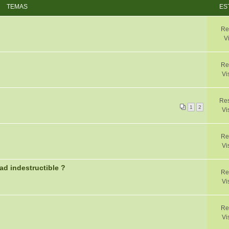
TEMAS
ES
Re
V
Re
Vi
Res
1
2
Vi
Re
Vi
d indestructible ?
Re
Vi
Re
Vi