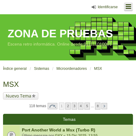
Identificarse
ZONA DE PRUEBAS
Escena retro informática. Online desde 011111010001
Índice general
Sistemas
Microordenadores
MSX
MSX
Nuevo Tema
118 temas
1
2
3
4
5
…
8
Temas
Port Another World a Msx (Turbo R)
Último mensaje por
GXY
«
15 Dic 2025, 13:55