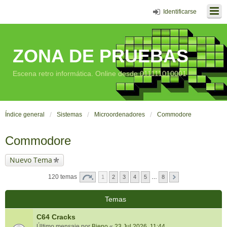
Identificarse
ZONA DE PRUEBAS
Escena retro informática. Online desde 011111010001
Índice general
Sistemas
Microordenadores
Commodore
Commodore
Nuevo Tema
120 temas
1
2
3
4
5
…
8
Temas
C64 Cracks
Último mensaje por
Bieno
«
23 Jul 2026, 11:44