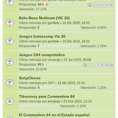
Respuestas:
44
1
2
3
4
5
Valoración: 17.13%
Behr-Bonz Multicart (VIC 20)
Último mensaje por
garillete
«
31 Dic 2025, 18:55
Respuestas:
5
Valoración: 0.93%
Juegos Indescomp Vic 20
Último mensaje por
garillete
«
23 Dic 2025, 18:22
Respuestas:
7
Valoración: 1.25%
Juegos C64 comprimidos
Último mensaje por
Urusergi
«
15 Jun 2025, 00:08
Respuestas:
95
1
…
7
8
9
10
Valoración: 12.62%
SixtyClones
Último mensaje por
GXY
«
15 Abr 2025, 23:10
Respuestas:
4
Valoración: 1.25%
Tiburoncy para Commodore 64
Último mensaje por
amakuja
«
23 Ene 2025, 12:23
Valoración: 0.16%
El Commodore 64 en el Estado español