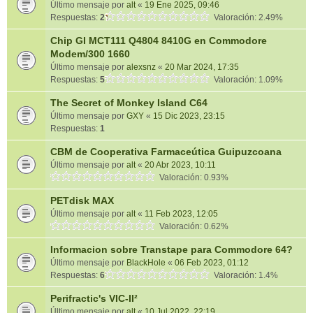
Último mensaje por
alt
«
19 Ene 2025, 09:46
Respuestas:
2
Valoración: 2.49%
Chip GI MCT111 Q4804 8410G en Commodore
Modem/300 1660
Último mensaje por
alexsnz
«
20 Mar 2024, 17:35
Respuestas:
5
Valoración: 1.09%
The Secret of Monkey Island C64
Último mensaje por
GXY
«
15 Dic 2023, 23:15
Respuestas:
1
CBM de Cooperativa Farmaceútica Guipuzcoana
Último mensaje por
alt
«
20 Abr 2023, 10:11
Valoración: 0.93%
PETdisk MAX
Último mensaje por
alt
«
11 Feb 2023, 12:05
Valoración: 0.62%
Informacion sobre Transtape para Commodore 64?
Último mensaje por
BlackHole
«
06 Feb 2023, 01:12
Respuestas:
6
Valoración: 1.4%
Perifractic's VIC-II²
Último mensaje por
alt
«
10 Jul 2022, 22:19