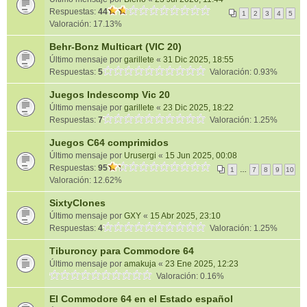
Respuestas:
44
1
2
3
4
5
Valoración: 17.13%
Behr-Bonz Multicart (VIC 20)
Último mensaje por
garillete
«
31 Dic 2025, 18:55
Respuestas:
5
Valoración: 0.93%
Juegos Indescomp Vic 20
Último mensaje por
garillete
«
23 Dic 2025, 18:22
Respuestas:
7
Valoración: 1.25%
Juegos C64 comprimidos
Último mensaje por
Urusergi
«
15 Jun 2025, 00:08
Respuestas:
95
1
…
7
8
9
10
Valoración: 12.62%
SixtyClones
Último mensaje por
GXY
«
15 Abr 2025, 23:10
Respuestas:
4
Valoración: 1.25%
Tiburoncy para Commodore 64
Último mensaje por
amakuja
«
23 Ene 2025, 12:23
Valoración: 0.16%
El Commodore 64 en el Estado español