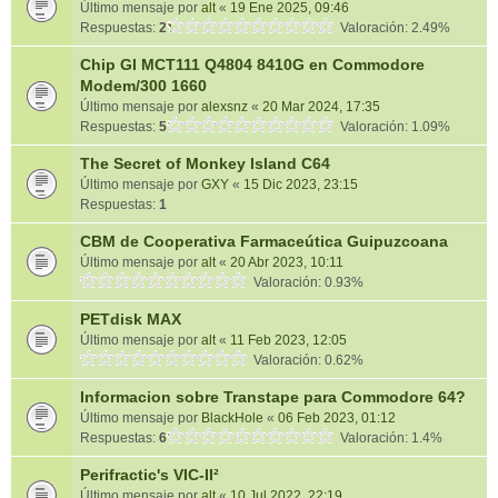
Último mensaje por
alt
«
19 Ene 2025, 09:46
Respuestas:
2
Valoración: 2.49%
Chip GI MCT111 Q4804 8410G en Commodore
Modem/300 1660
Último mensaje por
alexsnz
«
20 Mar 2024, 17:35
Respuestas:
5
Valoración: 1.09%
The Secret of Monkey Island C64
Último mensaje por
GXY
«
15 Dic 2023, 23:15
Respuestas:
1
CBM de Cooperativa Farmaceútica Guipuzcoana
Último mensaje por
alt
«
20 Abr 2023, 10:11
Valoración: 0.93%
PETdisk MAX
Último mensaje por
alt
«
11 Feb 2023, 12:05
Valoración: 0.62%
Informacion sobre Transtape para Commodore 64?
Último mensaje por
BlackHole
«
06 Feb 2023, 01:12
Respuestas:
6
Valoración: 1.4%
Perifractic's VIC-II²
Último mensaje por
alt
«
10 Jul 2022, 22:19