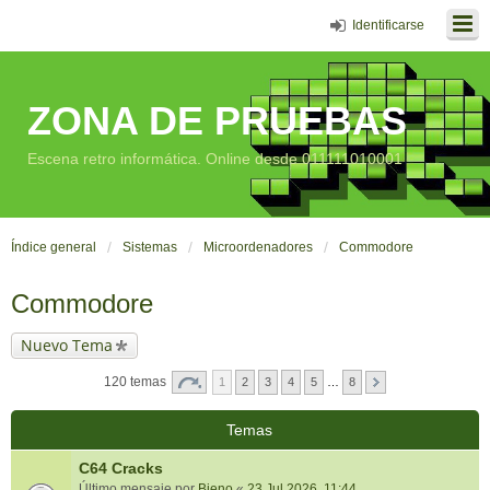
Identificarse
ZONA DE PRUEBAS
Escena retro informática. Online desde 011111010001
Índice general
Sistemas
Microordenadores
Commodore
Commodore
Nuevo Tema
120 temas
1
2
3
4
5
…
8
Temas
C64 Cracks
Último mensaje por
Bieno
«
23 Jul 2026, 11:44