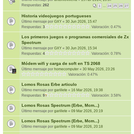
Respuestas:
262
1
…
24
25
26
27
Historia videojuegos portugueses
Último mensaje por
GXY
«
30 Jun 2026, 15:47
Respuestas:
3
Valoración: 0.47%
Los primeros juegos o programas comerciales de Zx
Spectrum
Último mensaje por
GXY
«
30 Jun 2026, 15:34
Respuestas:
4
Valoración: 0.78%
Módem wifi y carga de soft en TS 2068
Último mensaje por
homecomputer
«
30 May 2026, 23:26
Valoración: 0.47%
Lomos Rosas Erbe articulo
Último mensaje por
garillete
«
16 Mar 2026, 19:38
Respuestas:
9
Valoración: 3.58%
Lomos Rosas Spectrum (Erbe, Mcm...)
Último mensaje por
garillete
«
09 Mar 2026, 20:19
Lomos Rosas Spectrum (Erbe, Mcm...)
Último mensaje por
garillete
«
09 Mar 2026, 20:18