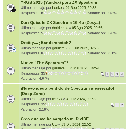
YRGB 2025 (Yandex) para ZX Spectrum
Último mensaje por
Lenko
«
06 Sep 2025, 20:38
Respuestas:
6
Valoración: 0.78%
Don Quixote ZX Spectrum 16 Kb (Zosya)
Último mensaje por
darkkness
«
05 Ago 2025, 00:55
Respuestas:
5
Valoración: 0.78%
Orbit y....¿Bandersnatch?
Último mensaje por
garillete
«
29 Jun 2025, 07:25
Respuestas:
8
Valoración: 0.31%
Nuevo "The Spectrum"?
Último mensaje por
garillete
«
04 Mar 2025, 19:54
Respuestas:
35
1
2
3
4
Valoración: 4.67%
¡Nuevo juego perdido de Spectrum preservado!
(Deep Zone)
Último mensaje por
Ivanzx
«
31 Dic 2024, 09:58
Respuestas:
15
1
2
Valoración: 2.18%
Creo que me he cargado mi DivIDE
Último mensaje por
Uto
«
13 Dic 2024, 22:52