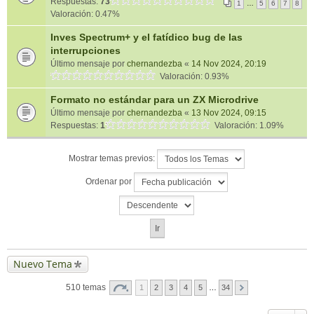
Respuestas:
73
1
…
5
6
7
8
Valoración: 0.47%
Inves Spectrum+ y el fatídico bug de las
interrupciones
Último mensaje por
chernandezba
«
14 Nov 2024, 20:19
Valoración: 0.93%
Formato no estándar para un ZX Microdrive
Último mensaje por
chernandezba
«
13 Nov 2024, 09:15
Respuestas:
1
Valoración: 1.09%
Mostrar temas previos:
Ordenar por
Nuevo Tema
510 temas
1
2
3
4
5
…
34