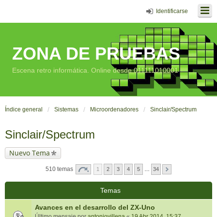
Identificarse
ZONA DE PRUEBAS
Escena retro informática. Online desde 011111010001
Índice general
Sistemas
Microordenadores
Sinclair/Spectrum
Sinclair/Spectrum
Nuevo Tema
510 temas
1
2
3
4
5
…
34
Temas
Avances en el desarrollo del ZX-Uno
Último mensaje por
antoniovillena
«
19 Abr 2014, 15:37