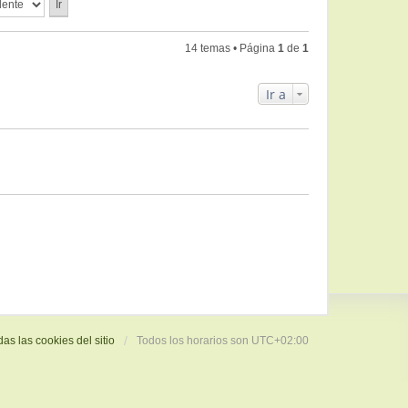
ú
i
m
s
e
l
m
e
a
t
o
n
j
14 temas • Página
1
de
1
i
m
s
e
m
e
a
o
n
j
Ir a
m
s
e
e
a
n
j
s
e
a
j
e
das las cookies del sitio
Todos los horarios son
UTC+02:00