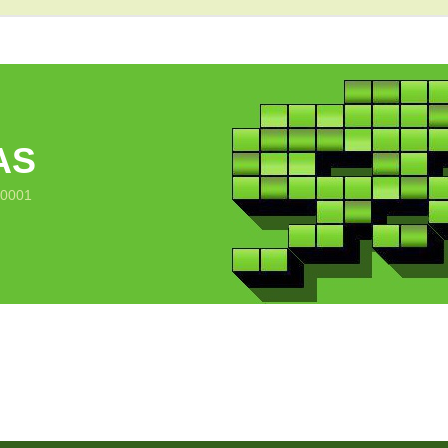
AS
10001