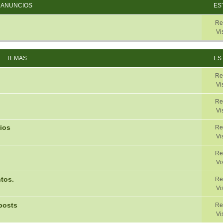
ANUNCIOS
ES
Re
Vi
TEMAS
ES
Re
Vi
Re
Vi
ios
Re
Vi
Re
Vi
tos.
Re
Vi
posts
Re
Vi