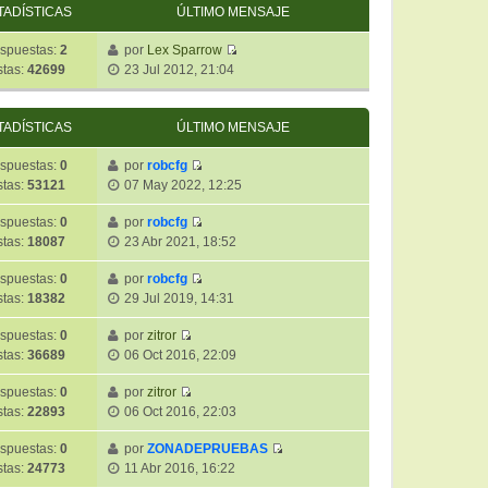
TADÍSTICAS
ÚLTIMO MENSAJE
spuestas:
2
por
Lex Sparrow
V
stas:
42699
23 Jul 2012, 21:04
e
r
ú
TADÍSTICAS
ÚLTIMO MENSAJE
l
t
spuestas:
0
por
robcfg
V
i
stas:
53121
07 May 2022, 12:25
e
m
r
o
spuestas:
0
por
robcfg
V
ú
m
stas:
18087
23 Abr 2021, 18:52
e
l
e
r
t
spuestas:
0
por
robcfg
n
V
ú
i
stas:
18382
29 Jul 2019, 14:31
s
e
l
m
a
r
t
spuestas:
0
por
zitror
o
j
V
ú
i
stas:
36689
06 Oct 2016, 22:09
m
e
e
l
m
e
r
t
spuestas:
0
por
zitror
o
n
V
ú
i
stas:
22893
06 Oct 2016, 22:03
m
s
e
l
m
e
a
r
t
spuestas:
0
por
ZONADEPRUEBAS
o
n
j
V
ú
i
stas:
24773
11 Abr 2016, 16:22
m
s
e
e
l
m