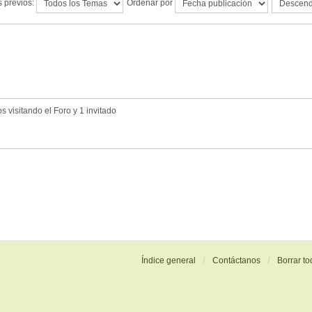
 previos:
Ordenar por
 visitando el Foro y 1 invitado
Índice general
Contáctanos
Borrar to