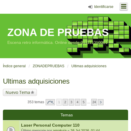
Identificarse
ZONA DE PRUEBAS
Escena retro informática. Online desde 011111010001
Índice general
ZONADEPRUEBAS
Ultimas adquisiciones
Ultimas adquisiciones
Nuevo Tema
353 temas
1
2
3
4
5
…
24
Temas
Laser Personal Computer 110
Último mensaje por
amakuja
«
26 Jul 2026, 01:44