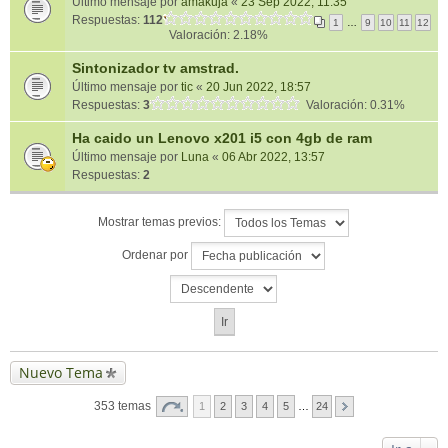
Último mensaje por
amakuja
«
23 Sep 2022, 11:35
Respuestas:
112
1
…
9
10
11
12
Valoración: 2.18%
Sintonizador tv amstrad.
Último mensaje por
tic
«
20 Jun 2022, 18:57
Respuestas:
3
Valoración: 0.31%
Ha caido un Lenovo x201 i5 con 4gb de ram
Último mensaje por
Luna
«
06 Abr 2022, 13:57
Respuestas:
2
Mostrar temas previos:
Ordenar por
Nuevo Tema
353 temas
1
2
3
4
5
…
24