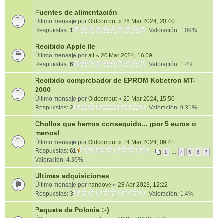
Fuentes de alimentación
Último mensaje por
Oldcomput
«
26 Mar 2024, 20:40
Respuestas:
1
Valoración: 1.09%
Recibido Apple IIe
Último mensaje por
alt
«
20 Mar 2024, 16:59
Respuestas:
6
Valoración: 1.4%
Recibido comprobador de EPROM Kobetron MT-
2000
Último mensaje por
Oldcomput
«
20 Mar 2024, 15:50
Respuestas:
2
Valoración: 0.31%
Chollos que hemos conseguido... ¡por 5 euros o
menos!
Último mensaje por
Oldcomput
«
14 Mar 2024, 09:41
Respuestas:
61
1
…
4
5
6
7
Valoración: 4.36%
Ultimas adquisiciones
Último mensaje por
nandove
«
28 Abr 2023, 12:22
Respuestas:
3
Valoración: 1.4%
Paquete de Polonia :-)