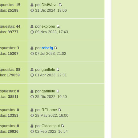
ú
o
a
puestas:
15
por
DistWave
l
m
j
V
stas:
25188
31 Dic 2024, 18:06
t
e
e
e
i
n
r
m
s
ú
puestas:
44
por
explorer
o
a
V
l
stas:
99777
09 Nov 2023, 17:43
m
j
e
t
e
e
r
i
n
ú
m
spuestas:
3
por
robcfg
s
V
l
o
stas:
15307
07 Jul 2023, 21:02
a
e
t
m
j
r
i
e
e
ú
m
puestas:
88
por
garillete
n
V
l
o
tas:
179659
01 Abr 2023, 22:31
s
e
t
m
a
r
i
e
j
ú
m
spuestas:
8
por
garillete
n
e
V
l
o
stas:
38511
25 Dic 2022, 10:40
s
e
t
m
a
r
i
e
j
spuestas:
0
por
REHome
ú
m
n
e
V
stas:
13353
28 May 2022, 16:00
l
o
s
e
t
m
a
r
spuestas:
8
por
Oldcomput
i
e
j
V
ú
stas:
26926
02 Feb 2022, 16:54
m
n
e
e
l