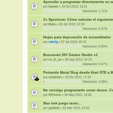
Aprender a programar directamente en w
por
Namek
» 20 Oct 2024, 16:51
Valoración: 1.71%
Zx Spectrum: Cómo calcular el siguient
por
Bubu
» 09 Jul 2018, 12:38
Valoración: 0.47%
Hojas para depuración de ensamblador
por
robcfg
» 07 Jul 2023, 00:15
Valoración: 0.93%
Buscando DIV Games Studio v1
por
na_th_an
» 28 Sep 2013, 15:15
Valoración: 0.47%
Portando Metal Slug desde Atari STE a 
por
masteries
» 16 Dic 2021, 17:43
Valoración: 3.58%
No consigo programarlo como deseo. Co
por
REHome
» 28 May 2022, 16:00
Star trek juego texto...
por
garillete
» 02 Mar 2015, 22:02