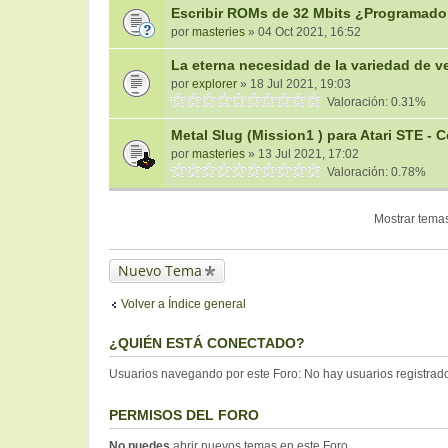
Escribir ROMs de 32 Mbits ¿Programad
por
masteries
» 04 Oct 2021, 16:52
La eterna necesidad de la variedad de v
por
explorer
» 18 Jul 2021, 19:03
Valoración: 0.31%
Metal Slug (Mission1 ) para Atari STE -
por
masteries
» 13 Jul 2021, 17:02
Valoración: 0.78%
Mostrar temas
Nuevo Tema
Volver a Índice general
¿QUIÉN ESTÁ CONECTADO?
Usuarios navegando por este Foro: No hay usuarios registrados
PERMISOS DEL FORO
No puedes
abrir nuevos temas en este Foro