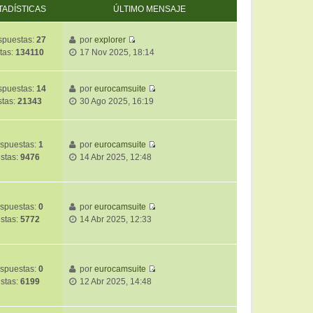
TADÍSTICAS
ÚLTIMO MENSAJE
puestas:
27
por
explorer
V
tas:
134110
17 Nov 2025, 18:14
e
r
ú
puestas:
14
por
eurocamsuite
V
l
stas:
21343
30 Ago 2025, 16:19
e
t
r
i
ú
m
spuestas:
1
por
eurocamsuite
l
o
V
istas:
9476
14 Abr 2025, 12:48
t
m
e
i
e
r
m
n
ú
o
s
l
spuestas:
0
por
eurocamsuite
m
a
V
t
istas:
5772
14 Abr 2025, 12:33
e
j
e
i
n
e
r
m
s
ú
o
a
l
m
spuestas:
0
por
eurocamsuite
j
V
t
e
istas:
6199
12 Abr 2025, 14:48
e
e
i
n
r
m
s