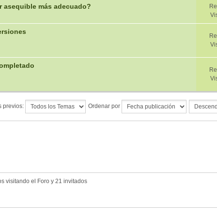
or asequible más adecuado?
Re
Vi
ersiones
Re
Vi
 Completado
Re
Vi
 previos:
Ordenar por
 visitando el Foro y 21 invitados