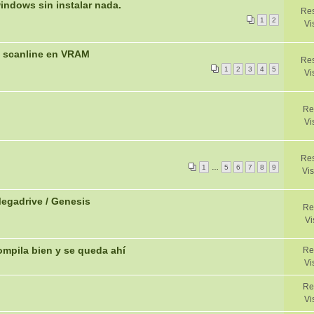
indows sin instalar nada.
Res
1
2
Vi
e scanline en VRAM
Res
1
2
3
4
5
Vi
Re
Vi
Res
1
…
5
6
7
8
9
Vis
Megadrive / Genesis
Re
Vi
mpila bien y se queda ahí
Re
Vi
Re
Vi