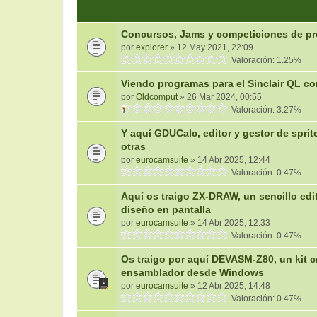
Concursos, Jams y competiciones de pr
por
explorer
» 12 May 2021, 22:09
Valoración: 1.25%
Viendo programas para el Sinclair QL con
por
Oldcomput
» 26 Mar 2024, 00:55
Valoración: 3.27%
Y aquí GDUCalc, editor y gestor de spri
otras
por
eurocamsuite
» 14 Abr 2025, 12:44
Valoración: 0.47%
Aquí os traigo ZX-DRAW, un sencillo edi
diseño en pantalla
por
eurocamsuite
» 14 Abr 2025, 12:33
Valoración: 0.47%
Os traigo por aquí DEVASM-Z80, un kit c
ensamblador desde Windows
por
eurocamsuite
» 12 Abr 2025, 14:48
Valoración: 0.47%