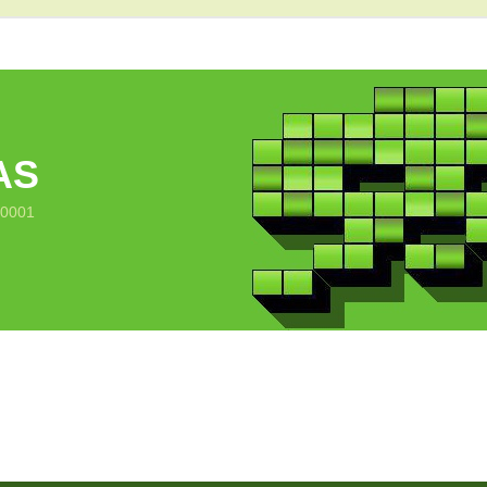
AS
10001