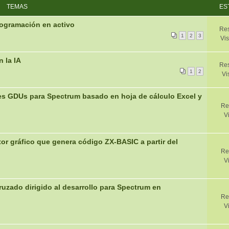
TEMAS
ES
ogramación en activo
Res
1
2
3
Vis
 la IA
Res
1
2
Vi
tes GDUs para Spectrum basado en hoja de cálculo Excel y
Re
V
tor gráfico que genera código ZX-BASIC a partir del
Re
V
ruzado dirigido al desarrollo para Spectrum en
Re
V