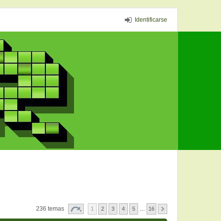
Identificarse
236 temas
1
2
3
4
5
…
16