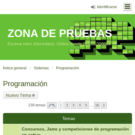
Identificarse
ZONA DE PRUEBAS
Escena retro informática. Online desde 011111010001
Índice general
Sistemas
Programación
Programación
Nuevo Tema
236 temas
1
2
3
4
5
…
16
Temas
Concursos, Jams y competiciones de programación
en activo