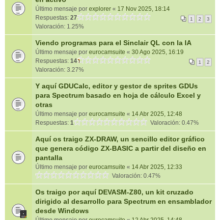
Último mensaje por
explorer
«
17 Nov 2025, 18:14
Respuestas:
27
1
2
3
Valoración: 1.25%
Viendo programas para el Sinclair QL con la IA
Último mensaje por
eurocamsuite
«
30 Ago 2025, 16:19
Respuestas:
14
1
2
Valoración: 3.27%
Y aquí GDUCalc, editor y gestor de sprites GDUs
para Spectrum basado en hoja de cálculo Excel y
otras
Último mensaje por
eurocamsuite
«
14 Abr 2025, 12:48
Respuestas:
1
Valoración: 0.47%
Aquí os traigo ZX-DRAW, un sencillo editor gráfico
que genera código ZX-BASIC a partir del diseño en
pantalla
Último mensaje por
eurocamsuite
«
14 Abr 2025, 12:33
Valoración: 0.47%
Os traigo por aquí DEVASM-Z80, un kit cruzado
dirigido al desarrollo para Spectrum en ensamblador
desde Windows