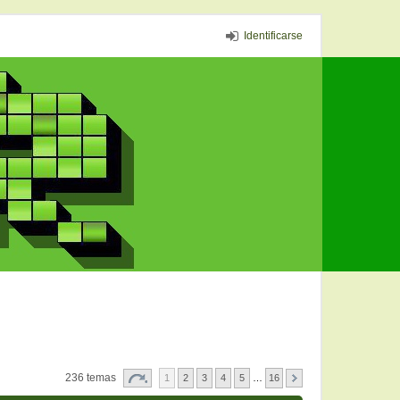
Identificarse
236 temas
1
2
3
4
5
…
16