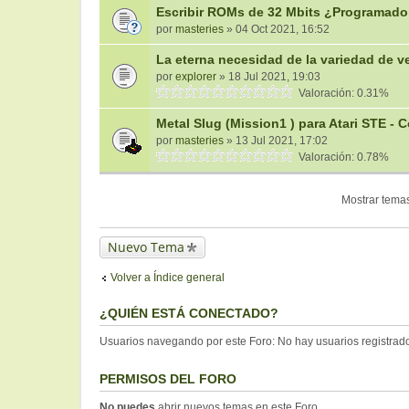
Escribir ROMs de 32 Mbits ¿Programad
por
masteries
» 04 Oct 2021, 16:52
La eterna necesidad de la variedad de v
por
explorer
» 18 Jul 2021, 19:03
Valoración: 0.31%
Metal Slug (Mission1 ) para Atari STE -
por
masteries
» 13 Jul 2021, 17:02
Valoración: 0.78%
Mostrar temas
Nuevo Tema
Volver a Índice general
¿QUIÉN ESTÁ CONECTADO?
Usuarios navegando por este Foro: No hay usuarios registrados
PERMISOS DEL FORO
No puedes
abrir nuevos temas en este Foro