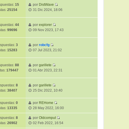
ú
o
a
puestas:
15
por
DistWave
l
m
j
V
stas:
25154
31 Dic 2024, 18:06
t
e
e
e
i
n
r
m
s
ú
puestas:
44
por
explorer
o
a
V
l
stas:
99696
09 Nov 2023, 17:43
m
j
e
t
e
e
r
i
n
ú
m
spuestas:
3
por
robcfg
s
V
l
o
stas:
15283
07 Jul 2023, 21:02
a
e
t
m
j
r
i
e
e
ú
m
puestas:
88
por
garillete
n
V
l
o
tas:
179447
01 Abr 2023, 22:31
s
e
t
m
a
r
i
e
j
ú
m
spuestas:
8
por
garillete
n
e
V
l
o
stas:
38407
25 Dic 2022, 10:40
s
e
t
m
a
r
i
e
j
spuestas:
0
por
REHome
ú
m
n
e
V
stas:
13335
28 May 2022, 16:00
l
o
s
e
t
m
a
r
spuestas:
8
por
Oldcomput
i
e
j
V
ú
stas:
26902
02 Feb 2022, 16:54
m
n
e
e
l