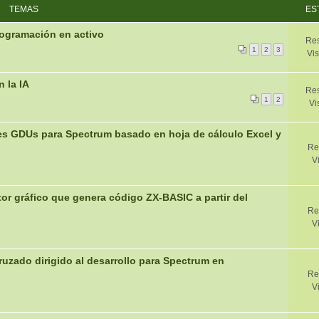
TEMAS
ES
ogramación en activo
Res
1
2
3
Vis
 la IA
Res
1
2
Vi
tes GDUs para Spectrum basado en hoja de cálculo Excel y
Re
V
tor gráfico que genera código ZX-BASIC a partir del
Re
V
ruzado dirigido al desarrollo para Spectrum en
Re
V