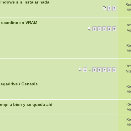
indows sin instalar nada.
Res
1
2
Vi
e scanline en VRAM
Res
1
2
3
4
5
Vi
Re
Vi
Res
1
…
5
6
7
8
9
Vis
Megadrive / Genesis
Re
Vi
mpila bien y se queda ahí
Re
Vi
Re
Vi