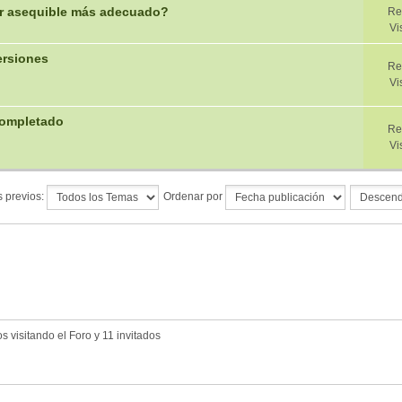
or asequible más adecuado?
Re
Vi
ersiones
Re
Vi
 Completado
Re
Vi
 previos:
Ordenar por
 visitando el Foro y 11 invitados