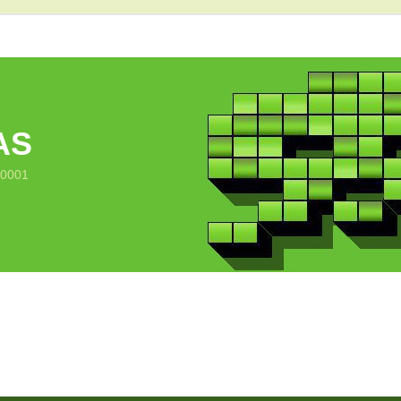
AS
10001