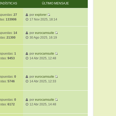
TADÍSTICAS
ÚLTIMO MENSAJE
puestas:
27
por
explorer
V
tas:
133906
17 Nov 2025, 18:14
e
r
ú
puestas:
14
por
eurocamsuite
V
l
stas:
21300
30 Ago 2025, 16:19
e
t
r
i
ú
m
spuestas:
1
por
eurocamsuite
l
o
V
istas:
9453
14 Abr 2025, 12:48
t
m
e
i
e
r
m
n
ú
o
s
l
spuestas:
0
por
eurocamsuite
m
a
V
t
istas:
5746
14 Abr 2025, 12:33
e
j
e
i
n
e
r
m
s
ú
o
a
l
m
spuestas:
0
por
eurocamsuite
j
V
t
e
istas:
6172
12 Abr 2025, 14:48
e
e
i
n
r
m
s