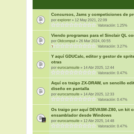
Concursos, Jams y competiciones de pr
por
explorer
» 12 May 2021, 22:09
Valoración: 1.25%
Viendo programas para el Sinclair QL con
por
Oldcomput
» 26 Mar 2024, 00:55
Valoración: 3.27%
Y aquí GDUCalc, editor y gestor de spri
otras
por
eurocamsuite
» 14 Abr 2025, 12:44
Valoración: 0.47%
Aquí os traigo ZX-DRAW, un sencillo edi
diseño en pantalla
por
eurocamsuite
» 14 Abr 2025, 12:33
Valoración: 0.47%
Os traigo por aquí DEVASM-Z80, un kit c
ensamblador desde Windows
por
eurocamsuite
» 12 Abr 2025, 14:48
Valoración: 0.47%