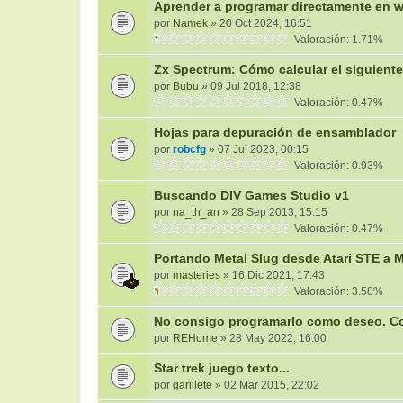
Aprender a programar directamente en w
por
Namek
» 20 Oct 2024, 16:51
Valoración: 1.71%
Zx Spectrum: Cómo calcular el siguient
por
Bubu
» 09 Jul 2018, 12:38
Valoración: 0.47%
Hojas para depuración de ensamblador
por
robcfg
» 07 Jul 2023, 00:15
Valoración: 0.93%
Buscando DIV Games Studio v1
por
na_th_an
» 28 Sep 2013, 15:15
Valoración: 0.47%
Portando Metal Slug desde Atari STE a 
por
masteries
» 16 Dic 2021, 17:43
Valoración: 3.58%
No consigo programarlo como deseo. Co
por
REHome
» 28 May 2022, 16:00
Star trek juego texto...
por
garillete
» 02 Mar 2015, 22:02