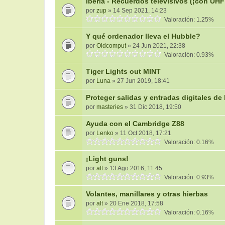
Iberia - Recuerdos televisivos (¡con UHF
por
zup
» 14 Sep 2021, 14:23
Valoración: 1.25%
Y qué ordenador lleva el Hubble?
por
Oldcomput
» 24 Jun 2021, 22:38
Valoración: 0.93%
Tiger Lights out MINT
por
Luna
» 27 Jun 2019, 18:41
Proteger salidas y entradas digitales d
por
masteries
» 31 Dic 2018, 19:50
Ayuda con el Cambridge Z88
por
Lenko
» 11 Oct 2018, 17:21
Valoración: 0.16%
¡Light guns!
por
alt
» 13 Ago 2016, 11:45
Valoración: 0.93%
Volantes, manillares y otras hierbas
por
alt
» 20 Ene 2018, 17:58
Valoración: 0.16%