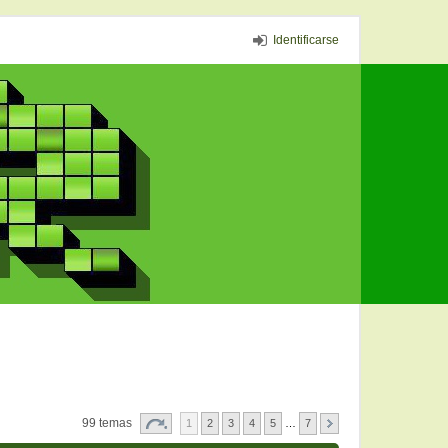
Identificarse
99 temas
1
2
3
4
5
…
7