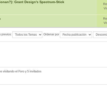
onan?): Grant Design's Spectrum-Stick
Re
Vi
o
Re
Vi
 previos:
Ordenar por
 visitando el Foro y 5 invitados