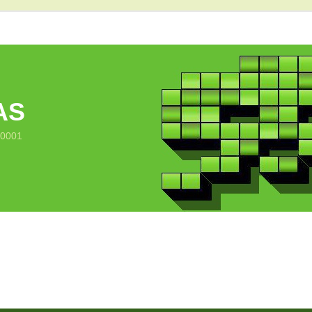
AS
10001