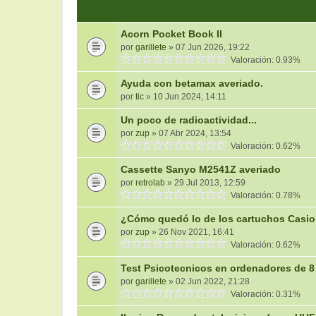
Acorn Pocket Book II
por
garillete
» 07 Jun 2026, 19:22
Valoración: 0.93%
Ayuda con betamax averiado.
por
tic
» 10 Jun 2024, 14:11
Un poco de radioactividad...
por
zup
» 07 Abr 2024, 13:54
Valoración: 0.62%
Cassette Sanyo M2541Z averiado
por
retrolab
» 29 Jul 2013, 12:59
Valoración: 0.78%
¿Cómo quedó lo de los cartuchos Casi
por
zup
» 26 Nov 2021, 16:41
Valoración: 0.62%
Test Psicotecnicos en ordenadores de 8
por
garillete
» 02 Jun 2022, 21:28
Valoración: 0.31%