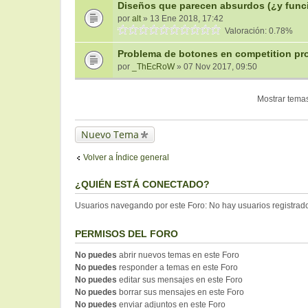
Diseños que parecen absurdos (¿y funci
por
alt
» 13 Ene 2018, 17:42
Valoración: 0.78%
Problema de botones en competition pr
por
_ThEcRoW
» 07 Nov 2017, 09:50
Mostrar temas
Nuevo Tema
Volver a Índice general
¿QUIÉN ESTÁ CONECTADO?
Usuarios navegando por este Foro: No hay usuarios registrados
PERMISOS DEL FORO
No puedes
abrir nuevos temas en este Foro
No puedes
responder a temas en este Foro
No puedes
editar sus mensajes en este Foro
No puedes
borrar sus mensajes en este Foro
No puedes
enviar adjuntos en este Foro