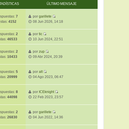
TADÍSTICAS
ÚLTIMO MENSAJE
spuestas:
7
por
garillete
V
istas:
4152
08 Jun 2026, 14:18
e
r
spuestas:
2
por
tic
ú
V
stas:
46533
10 Jun 2024, 22:51
l
e
t
r
i
spuestas:
2
por
zup
ú
V
m
stas:
10433
09 Abr 2024, 20:39
l
e
o
t
r
m
i
ú
spuestas:
5
por
alt
e
m
V
l
stas:
20999
04 Ago 2023, 06:47
n
o
e
t
s
m
r
i
a
e
ú
m
spuestas:
8
por
ICEknight
j
n
V
l
o
stas:
44098
22 Feb 2023, 23:57
e
s
e
t
m
a
r
i
e
j
ú
m
spuestas:
2
por
garillete
n
e
V
l
o
stas:
26830
04 Jun 2022, 14:36
s
e
t
m
a
r
i
e
j