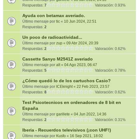
Respuestas:
7
Valoración: 0.93%
Ayuda con betamax averiado.
Último mensaje por
tic
«
10 Jun 2024, 22:51
Respuestas:
2
Un poco de radioactividad...
Último mensaje por
zup
«
09 Abr 2024, 20:39
Respuestas:
2
Valoración: 0.62%
Cassette Sanyo M2541Z averiado
Último mensaje por
alt
«
04 Ago 2023, 06:47
Respuestas:
5
Valoración: 0.78%
¿Cómo quedó lo de los cartuchos Casio?
Último mensaje por
ICEknight
«
22 Feb 2023, 23:57
Respuestas:
8
Valoración: 0.62%
Test Psicotecnicos en ordenadores de 8 bit en
España
Último mensaje por
garillete
«
04 Jun 2022, 14:36
Respuestas:
2
Valoración: 0.31%
Iberia - Recuerdos televisivos (¡con UHF!)
Último mensaje por
Kusfo
«
16 Sep 2021, 18:02