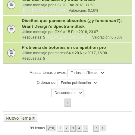
Último mensaje por
alt
«
20 Ene 2018, 17:58
Valoración: 0.16%
Diseños que parecen absurdos (¿y funcionan?):
Grant Design's Spectrum-Stick
Último mensaje por
GXY
«
15 Ene 2018, 23:07
Respuestas:
5
Valoración: 0.78%
Problema de botones en competition pro
Último mensaje por
marcos64
«
20 Nov 2017, 16:08
Respuestas:
5
Mostrar temas previos:
Ordenar por
Nuevo Tema
99 temas
1
2
3
4
5
…
7