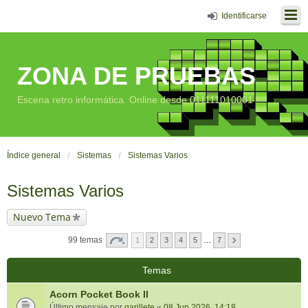
Identificarse
ZONA DE PRUEBAS
Escena retro informática. Online desde 011111010001
Índice general
Sistemas
Sistemas Varios
Sistemas Varios
Nuevo Tema
99 temas
1
2
3
4
5
…
7
Temas
Acorn Pocket Book II
Último mensaje por
garillete
«
08 Jun 2026, 14:18