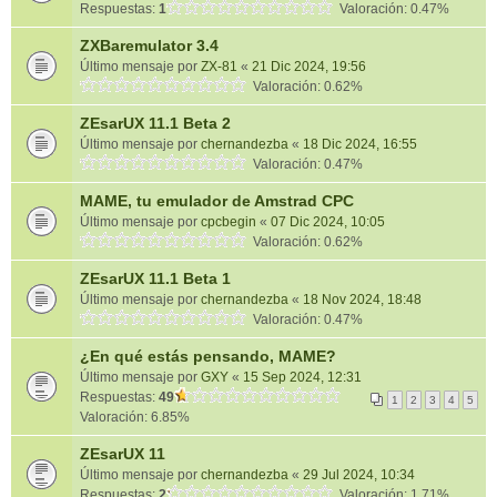
Respuestas:
1
Valoración: 0.47%
ZXBaremulator 3.4
Último mensaje por
ZX-81
«
21 Dic 2024, 19:56
Valoración: 0.62%
ZEsarUX 11.1 Beta 2
Último mensaje por
chernandezba
«
18 Dic 2024, 16:55
Valoración: 0.47%
MAME, tu emulador de Amstrad CPC
Último mensaje por
cpcbegin
«
07 Dic 2024, 10:05
Valoración: 0.62%
ZEsarUX 11.1 Beta 1
Último mensaje por
chernandezba
«
18 Nov 2024, 18:48
Valoración: 0.47%
¿En qué estás pensando, MAME?
Último mensaje por
GXY
«
15 Sep 2024, 12:31
Respuestas:
49
1
2
3
4
5
Valoración: 6.85%
ZEsarUX 11
Último mensaje por
chernandezba
«
29 Jul 2024, 10:34
Respuestas:
2
Valoración: 1.71%