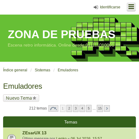
Identificarse
ZONA DE PRUEBAS
Escena retro informática. Online desde 011111010001
Índice general
Sistemas
Emuladores
Emuladores
Nuevo Tema
212 temas
1
2
3
4
5
…
15
Temas
ZEsarUX 13
Último mensaje por
Lenko
«
06 Jul 2026, 15:57