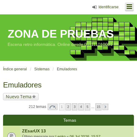
Identificarse
ZONA DE PRUEBAS
Escena retro informática. Online desde 011111010001
Índice general
Sistemas
Emuladores
Emuladores
Nuevo Tema
212 temas
1
2
3
4
5
…
15
Temas
ZEsarUX 13
Último mensaje por
Lenko
«
06 Jul 2026, 15:57