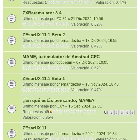
Respuestas:
1
Valoración: 0.47%
ZXBaremulator 3.4
Último mensaje por
ZX-81
«
21 Dic 2024, 19:56
Valoración: 0.62%
ZEsarUX 11.1 Beta 2
Último mensaje por
chernandezba
«
18 Dic 2024, 16:55
Valoración: 0.47%
MAME, tu emulador de Amstrad CPC
Último mensaje por
cpcbegin
«
07 Dic 2024, 10:05
Valoración: 0.62%
ZEsarUX 11.1 Beta 1
Último mensaje por
chernandezba
«
18 Nov 2024, 18:48
Valoración: 0.47%
¿En qué estás pensando, MAME?
Último mensaje por
GXY
«
15 Sep 2024, 12:31
Respuestas:
49
1
2
3
4
5
Valoración: 6.85%
ZEsarUX 11
Último mensaje por
chernandezba
«
29 Jul 2024, 10:34
Respuestas:
2
Valoración: 1.71%