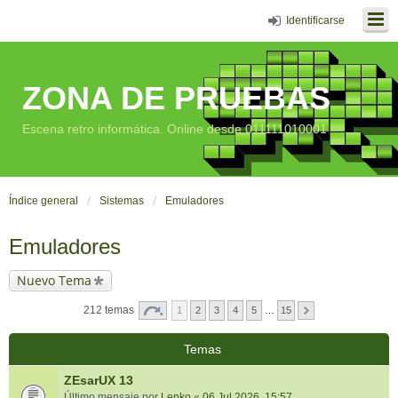
Identificarse
ZONA DE PRUEBAS
Escena retro informática. Online desde 011111010001
Índice general
Sistemas
Emuladores
Emuladores
Nuevo Tema
212 temas
1
2
3
4
5
…
15
Temas
ZEsarUX 13
Último mensaje por
Lenko
«
06 Jul 2026, 15:57