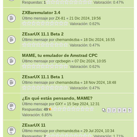
Respuestas:
1
Valoración: 0.47%
ZXBaremulator 3.4
Último mensaje por
ZX-81
«
21 Dic 2024, 19:56
Valoración: 0.62%
ZEsarUX 11.1 Beta 2
Último mensaje por
chernandezba
«
18 Dic 2024, 16:55
Valoración: 0.47%
MAME, tu emulador de Amstrad CPC
Último mensaje por
cpcbegin
«
07 Dic 2024, 10:05
Valoración: 0.62%
ZEsarUX 11.1 Beta 1
Último mensaje por
chernandezba
«
18 Nov 2024, 18:48
Valoración: 0.47%
¿En qué estás pensando, MAME?
Último mensaje por
GXY
«
15 Sep 2024, 12:31
Respuestas:
49
1
2
3
4
5
Valoración: 6.85%
ZEsarUX 11
Último mensaje por
chernandezba
«
29 Jul 2024, 10:34
Respuestas:
2
Valoración: 1.71%