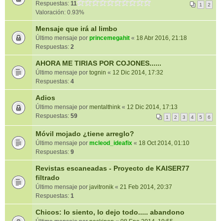
Respuestas:
11
1
2
Valoración: 0.93%
Mensaje que irá al limbo
Último mensaje por
princemegahit
«
18 Abr 2016, 21:18
Respuestas:
2
AHORA ME TIRIAS POR COJONES......
Último mensaje por
tognin
«
12 Dic 2014, 17:32
Respuestas:
4
Adios
Último mensaje por
mentalthink
«
12 Dic 2014, 17:13
Respuestas:
59
1
2
3
4
5
6
Móvil mojado ¿tiene arreglo?
Último mensaje por
mcleod_ideafix
«
18 Oct 2014, 01:10
Respuestas:
9
Revistas escaneadas - Proyecto de KAISER77
filtrado
Último mensaje por
javitronik
«
21 Feb 2014, 20:37
Respuestas:
1
Chicos: lo siento, lo dejo todo..... abandono