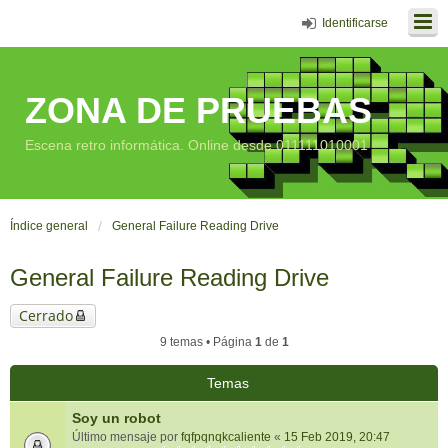
Identificarse
ZONA DE PRUEBAS
Escena retro informática. Online desde 011111010001
Índice general
General Failure Reading Drive
General Failure Reading Drive
Cerrado
9 temas • Página
1
de
1
Temas
Soy un robot
Último mensaje por
fqfpqnqkcaliente
«
15 Feb 2019, 20:47