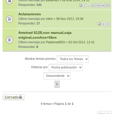
Último mensaje por
paskinen
«
08 Ene 2014, 19:55
Respuestas:
141
1
…
12
13
14
15
Aclaraciones
Último mensaje por
zitror
«
08 Nov 2012, 19:38
Respuestas:
17
1
2
Amstrad 6128,con manual,caja
original,corchos+libro
Último mensaje por
PablerasMSX
«
02 Oct 2012, 12:41
Respuestas:
8
Mostrar temas previos:
Ordenar por
Cerrado
9 temas • Página
1
de
1