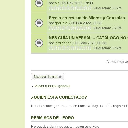
por
alt
» 09 Nov 2022, 19:38
Valoración: 0.62%
Precio en revista de Micros y Consolas
por
garillete
» 28 Feb 2022, 22:38
Valoración: 1.25%
NES GUÍA UNIVERSAL – CATÁLOGO NO 
por
jordigahan
» 03 May 2021, 00:38
Valoración: 0.47%
Mostrar temas
Nuevo Tema
Volver a Índice general
¿QUIÉN ESTÁ CONECTADO?
Usuarios navegando por este Foro: No hay usuarios registrados
PERMISOS DEL FORO
No puedes
abrir nuevos temas en este Foro