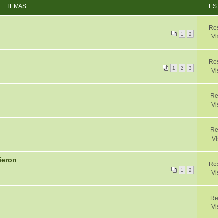
TEMAS
ES
Res
1
2
Vi
Res
1
2
3
Vi
Re
Vi
Re
Vi
ieron
Res
1
2
Vi
Re
Vi