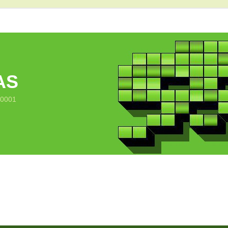
AS
10001