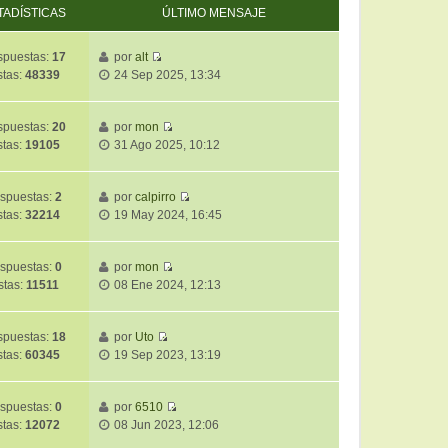
TADÍSTICAS
ÚLTIMO MENSAJE
puestas:
17
por
alt
V
stas:
48339
24 Sep 2025, 13:34
e
r
ú
puestas:
20
por
mon
V
l
stas:
19105
31 Ago 2025, 10:12
e
t
r
i
ú
m
spuestas:
2
por
calpirro
V
l
o
stas:
32214
19 May 2024, 16:45
e
t
m
r
i
e
ú
m
spuestas:
0
por
mon
n
V
l
o
stas:
11511
08 Ene 2024, 12:13
s
e
t
m
a
r
i
e
j
ú
m
puestas:
18
por
Uto
n
e
V
l
o
stas:
60345
19 Sep 2023, 13:19
s
e
t
m
a
r
i
e
j
ú
m
spuestas:
0
por
6510
n
e
V
l
o
stas:
12072
08 Jun 2023, 12:06
s
e
t
m
a