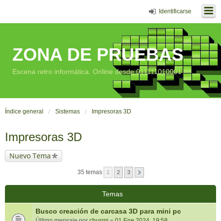
Identificarse
ZONA DE PRUEBAS
Escena retro informática. Online desde 011111010001
Índice general
Sistemas
Impresoras 3D
Impresoras 3D
Nuevo Tema
35 temas
1
2
3
Temas
Busco creación de carcasa 3D para mini pc
Último mensaje por
chusmi
«
01 Ene 2024, 19:58