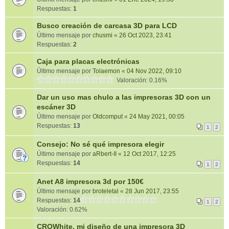
Respuestas:
1
Busco creación de carcasa 3D para LCD
Último mensaje por
chusmi
«
26 Oct 2023, 23:41
Respuestas:
2
Caja para placas electrónicas
Último mensaje por
Tolaemon
«
04 Nov 2022, 09:10
Valoración: 0.16%
Dar un uso mas chulo a las impresoras 3D con un
escáner 3D
Último mensaje por
Oldcomput
«
24 May 2021, 00:05
Respuestas:
13
1
2
Consejo: No sé qué impresora elegir
Último mensaje por
aRbert-II
«
12 Oct 2017, 12:25
Respuestas:
14
1
2
Anet A8 impresora 3d por 150€
Último mensaje por
broteletal
«
28 Jun 2017, 23:55
Respuestas:
14
1
2
Valoración: 0.62%
CROWhite, mi diseño de una impresora 3D