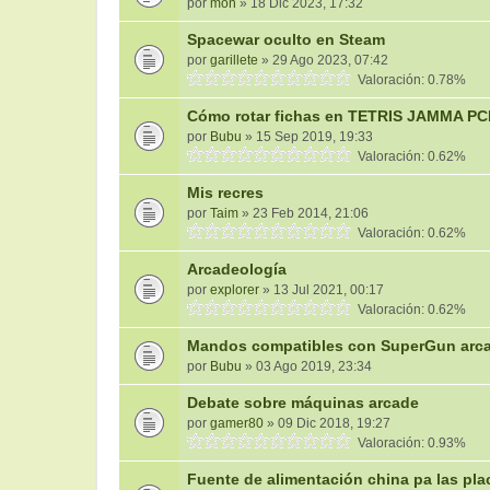
por
mon
» 18 Dic 2023, 17:32
Spacewar oculto en Steam
por
garillete
» 29 Ago 2023, 07:42
Valoración: 0.78%
Cómo rotar fichas en TETRIS JAMMA P
por
Bubu
» 15 Sep 2019, 19:33
Valoración: 0.62%
Mis recres
por
Taim
» 23 Feb 2014, 21:06
Valoración: 0.62%
Arcadeología
por
explorer
» 13 Jul 2021, 00:17
Valoración: 0.62%
Mandos compatibles con SuperGun arc
por
Bubu
» 03 Ago 2019, 23:34
Debate sobre máquinas arcade
por
gamer80
» 09 Dic 2018, 19:27
Valoración: 0.93%
Fuente de alimentación china pa las p