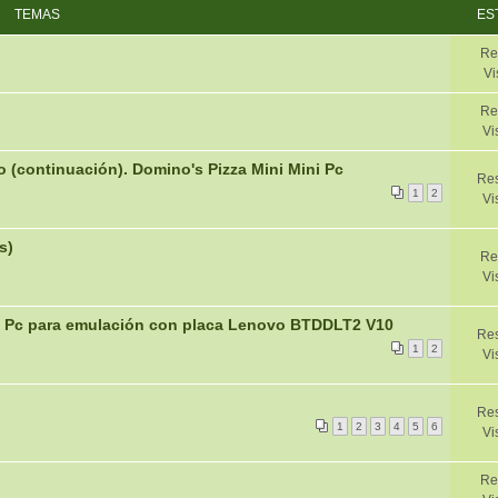
TEMAS
ES
Re
Vi
Re
Vi
o (continuación). Domino's Pizza Mini Mini Pc
Res
1
2
Vi
s)
Re
Vi
ini Pc para emulación con placa Lenovo BTDDLT2 V10
Re
1
2
Vi
Res
1
2
3
4
5
6
Vi
Re