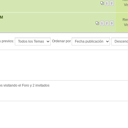
1
2
Vi
OM
Res
1
2
3
Vi
 previos:
Ordenar por
 visitando el Foro y 2 invitados