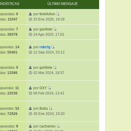
TADÍSTICAS
ÚLTIMO MENSAJE
spuestas:
0
por
fedefollon
V
stas:
11047
25 Ene 2026, 19:28
e
r
spuestas:
7
por
garillete
V
ú
stas:
26578
24 Ago 2025, 17:01
e
l
r
t
puestas:
14
por
robcfg
ú
i
V
stas:
55401
12 Sep 2024, 23:12
l
m
e
t
o
r
i
m
ú
spuestas:
0
por
garillete
m
e
V
l
stas:
12586
02 Mar 2024, 18:57
o
n
e
t
m
s
r
i
e
a
ú
m
spuestas:
11
por
GXY
n
j
V
l
o
stas:
22536
06 Feb 2024, 13:42
s
e
e
t
m
a
r
i
e
j
ú
m
puestas:
52
por
Bubu
n
e
V
l
o
stas:
72926
30 Ene 2024, 19:20
s
e
t
m
a
r
i
e
j
spuestas:
9
por
cacharreo
ú
m
n
e
V