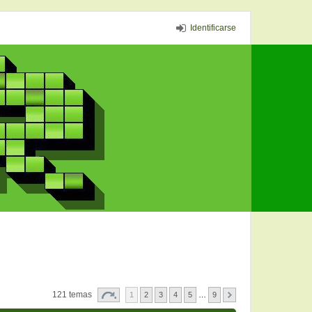
Identificarse
121 temas
1
2
3
4
5
…
9