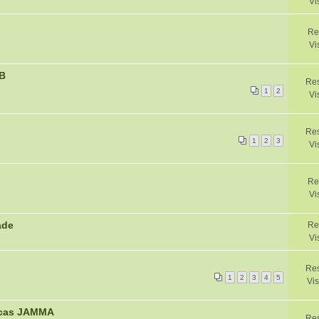
Vi
Re
Vi
CB
Res
1
2
Vi
Res
1
2
3
Vi
Re
Vi
ade
Re
Vi
Res
1
2
3
4
5
Vis
lacas JAMMA
Res