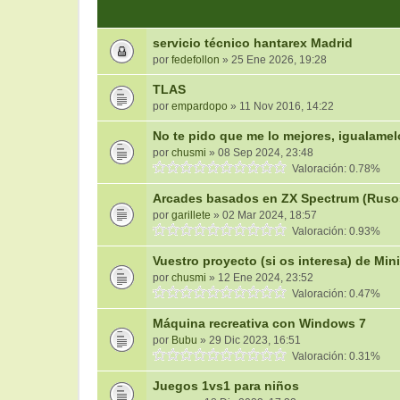
servicio técnico hantarex Madrid
por
fedefollon
» 25 Ene 2026, 19:28
TLAS
por
empardopo
» 11 Nov 2016, 14:22
No te pido que me lo mejores, igualamel
por
chusmi
» 08 Sep 2024, 23:48
Valoración: 0.78%
Arcades basados en ZX Spectrum (Ruso
por
garillete
» 02 Mar 2024, 18:57
Valoración: 0.93%
Vuestro proyecto (si os interesa) de M
por
chusmi
» 12 Ene 2024, 23:52
Valoración: 0.47%
Máquina recreativa con Windows 7
por
Bubu
» 29 Dic 2023, 16:51
Valoración: 0.31%
Juegos 1vs1 para niños