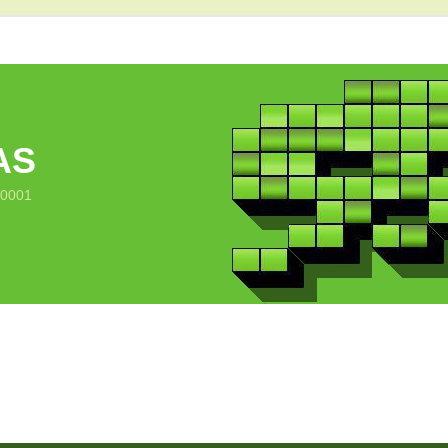
AS
10001