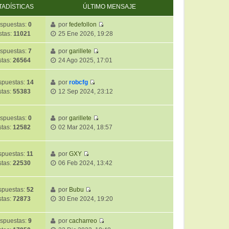
TADÍSTICAS
ÚLTIMO MENSAJE
spuestas:
0
por
fedefollon
V
stas:
11021
25 Ene 2026, 19:28
e
r
spuestas:
7
por
garillete
V
ú
stas:
26564
24 Ago 2025, 17:01
e
l
r
t
puestas:
14
por
robcfg
ú
i
V
stas:
55383
12 Sep 2024, 23:12
l
m
e
t
o
r
i
m
ú
spuestas:
0
por
garillete
m
e
V
l
stas:
12582
02 Mar 2024, 18:57
o
n
e
t
m
s
r
i
e
a
ú
m
spuestas:
11
por
GXY
n
j
V
l
o
stas:
22530
06 Feb 2024, 13:42
s
e
e
t
m
a
r
i
e
j
ú
m
puestas:
52
por
Bubu
n
e
V
l
o
stas:
72873
30 Ene 2024, 19:20
s
e
t
m
a
r
i
e
j
spuestas:
9
por
cacharreo
ú
m
n
e
V