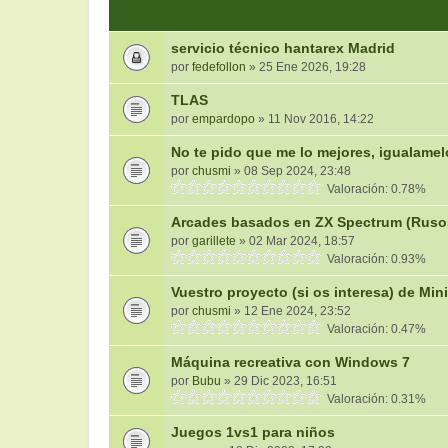
servicio técnico hantarex Madrid
por
fedefollon
» 25 Ene 2026, 19:28
TLAS
por
empardopo
» 11 Nov 2016, 14:22
No te pido que me lo mejores, igualamel
por
chusmi
» 08 Sep 2024, 23:48
Valoración: 0.78%
Arcades basados en ZX Spectrum (Ruso
por
garillete
» 02 Mar 2024, 18:57
Valoración: 0.93%
Vuestro proyecto (si os interesa) de M
por
chusmi
» 12 Ene 2024, 23:52
Valoración: 0.47%
Máquina recreativa con Windows 7
por
Bubu
» 29 Dic 2023, 16:51
Valoración: 0.31%
Juegos 1vs1 para niños