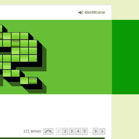
Identificarse
121 temas
1
2
3
4
5
…
9