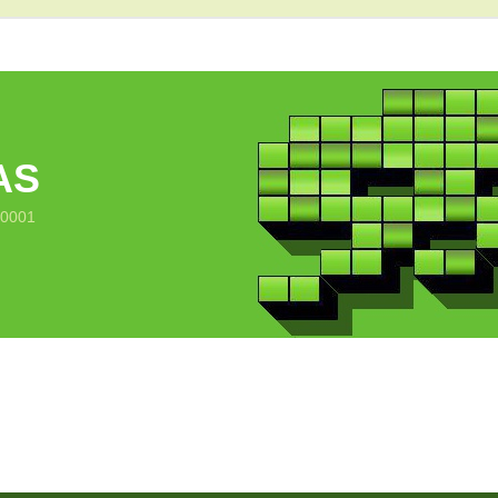
AS
10001