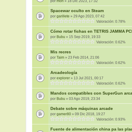
por
mon
» 18 Dic 2023, 17:32
Spacewar oculto en Steam
por
garillete
» 29 Ago 2023, 07:42
Valoración: 0.78%
Cómo rotar fichas en TETRIS JAMMA P
por
Bubu
» 15 Sep 2019, 19:33
Valoración: 0.62%
Mis recres
por
Taim
» 23 Feb 2014, 21:06
Valoración: 0.62%
Arcadeología
por
explorer
» 13 Jul 2021, 00:17
Valoración: 0.62%
Mandos compatibles con SuperGun arc
por
Bubu
» 03 Ago 2019, 23:34
Debate sobre máquinas arcade
por
gamer80
» 09 Dic 2018, 19:27
Valoración: 0.93%
Fuente de alimentación china pa las p