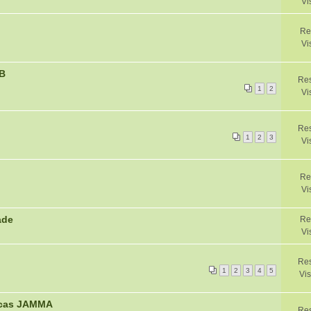
Vi
Re
Vi
CB
Res
1
2
Vi
Res
1
2
3
Vi
Re
Vi
ade
Re
Vi
Res
1
2
3
4
5
Vis
lacas JAMMA
Res