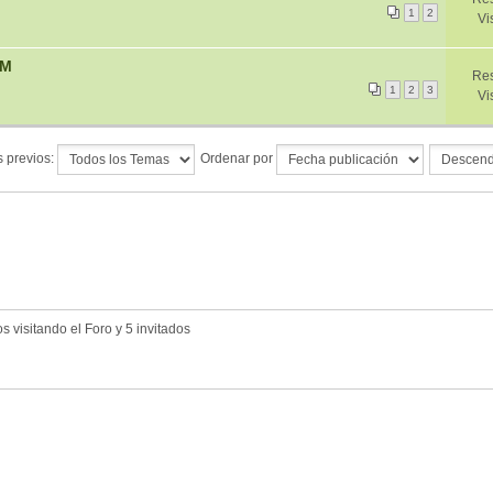
1
2
Vi
OM
Res
1
2
3
Vi
 previos:
Ordenar por
 visitando el Foro y 5 invitados