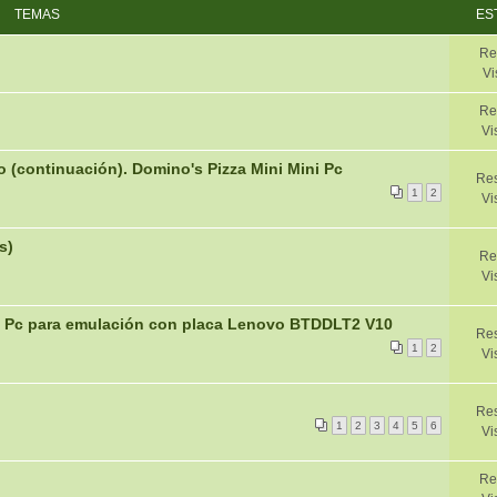
TEMAS
ES
Re
Vi
Re
Vi
o (continuación). Domino's Pizza Mini Mini Pc
Res
1
2
Vi
s)
Re
Vi
ini Pc para emulación con placa Lenovo BTDDLT2 V10
Re
1
2
Vi
Res
1
2
3
4
5
6
Vi
Re