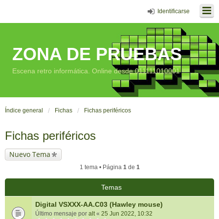
Identificarse
ZONA DE PRUEBAS
Escena retro informática. Online desde 011111010001
Índice general
Fichas
Fichas periféricos
Fichas periféricos
Nuevo Tema
1 tema • Página
1
de
1
Temas
Digital VSXXX-AA.C03 (Hawley mouse)
Último mensaje por
alt
«
25 Jun 2022, 10:32