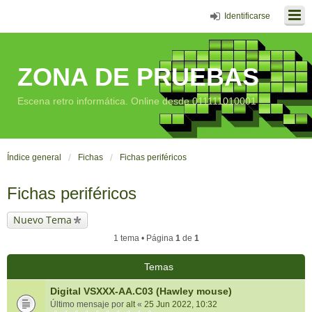
Identificarse
ZONA DE PRUEBAS
Escena retro informática. Online desde 011111010001
Índice general
Fichas
Fichas periféricos
Fichas periféricos
Nuevo Tema
1 tema • Página
1
de
1
Temas
Digital VSXXX-AA.C03 (Hawley mouse)
Último mensaje por
alt
«
25 Jun 2022, 10:32