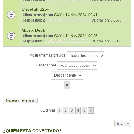
Cheetah 125+
Último mensaje por
GXY
«
14 Nov 2024, 09:41
Respuestas:
2
Valoración: 0.16%
Manix Deck
Último mensaje por
GXY
«
14 Nov 2024, 09:35
Respuestas:
1
Valoración: 0.78%
Mostrar temas previos:
Ordenar por
Nuevo Tema
61 temas
1
2
3
4
5
Ir a
¿QUIÉN ESTÁ CONECTADO?