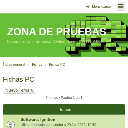
Identificarse
ZONA DE PRUEBAS
Escena retro informática. Online desde 011111010001
Índice general
Fichas
Fichas PC
Fichas PC
Nuevo Tema
5 temas • Página
1
de
1
Temas
Software: Ignition
Último mensaje por
scooter
«
29 Abr 2013, 12:50