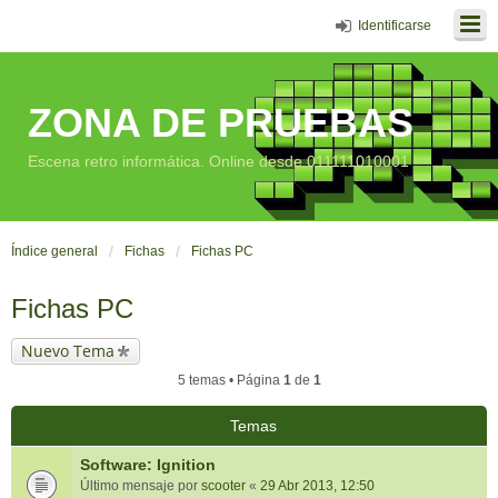
Identificarse
ZONA DE PRUEBAS
Escena retro informática. Online desde 011111010001
Índice general
Fichas
Fichas PC
Fichas PC
Nuevo Tema
5 temas • Página
1
de
1
Temas
Software: Ignition
Último mensaje por
scooter
«
29 Abr 2013, 12:50