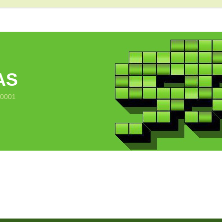
AS
10001