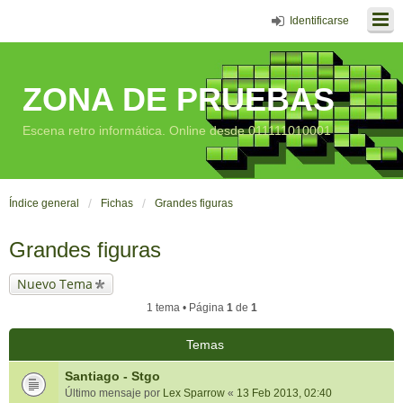
Identificarse
ZONA DE PRUEBAS
Escena retro informática. Online desde 011111010001
Índice general
Fichas
Grandes figuras
Grandes figuras
Nuevo Tema
1 tema • Página
1
de
1
Temas
Santiago - Stgo
Último mensaje por
Lex Sparrow
«
13 Feb 2013, 02:40