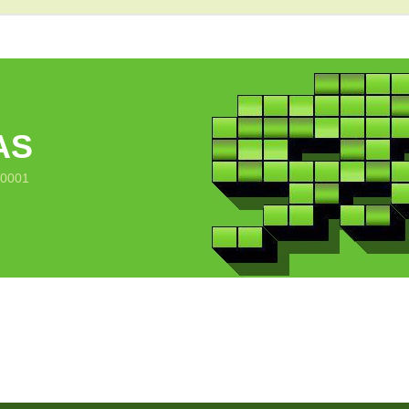
AS
10001