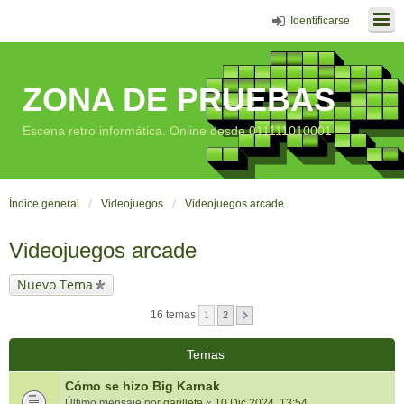
Identificarse
ZONA DE PRUEBAS
Escena retro informática. Online desde 011111010001
Índice general
Videojuegos
Videojuegos arcade
Videojuegos arcade
Nuevo Tema
16 temas
1
2
Temas
Cómo se hizo Big Karnak
Último mensaje por
garillete
«
10 Dic 2024, 13:54