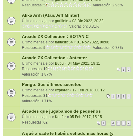
Respuestas:
5
Valoración: 2.96%
Akka Arrh (Atari/Jeff Minter)
Último mensaje por
garillete
«
08 Dic 2022, 20:32
Valoración: 0.31%
Arcade ZX Collection : BOTANIC
Último mensaje por
fantastic64
«
01 Nov 2022, 00:08
Respuestas:
5
Valoración: 0.78%
Arcade ZX Collection : Anteater
Último mensaje por
Bubu
«
04 May 2021, 19:11
Respuestas:
10
1
2
Valoración: 1.87%
Pengo. Sus últimos secretos
Último mensaje por
explorer
«
17 Feb 2018, 00:12
Respuestas:
31
1
2
3
4
Valoración: 1.71%
Arcades que jugabamos de pequeños
Último mensaje por
Kenfor
«
05 Feb 2017, 15:15
Respuestas:
62
1
…
4
5
6
7
A qué arcade le habéis echado más horas (y