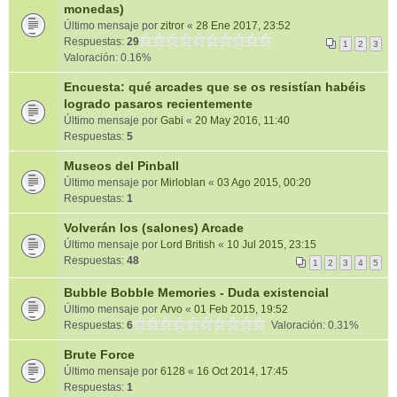
monedas)
Último mensaje por
zitror
«
28 Ene 2017, 23:52
Respuestas:
29
1
2
3
Valoración: 0.16%
Encuesta: qué arcades que se os resistían habéis
logrado pasaros recientemente
Último mensaje por
Gabi
«
20 May 2016, 11:40
Respuestas:
5
Museos del Pinball
Último mensaje por
Mirloblan
«
03 Ago 2015, 00:20
Respuestas:
1
Volverán los (salones) Arcade
Último mensaje por
Lord British
«
10 Jul 2015, 23:15
Respuestas:
48
1
2
3
4
5
Bubble Bobble Memories - Duda existencial
Último mensaje por
Arvo
«
01 Feb 2015, 19:52
Respuestas:
6
Valoración: 0.31%
Brute Force
Último mensaje por
6128
«
16 Oct 2014, 17:45
Respuestas:
1