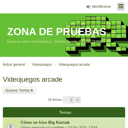
Identificarse
ZONA DE PRUEBAS
Escena retro informática. Online desde 011111010001
Índice general
Videojuegos
Videojuegos arcade
Videojuegos arcade
Nuevo Tema
16 temas
1
2
Temas
Cómo se hizo Big Karnak
Último mensaje por
garillete
«
10 Dic 2024, 13:54