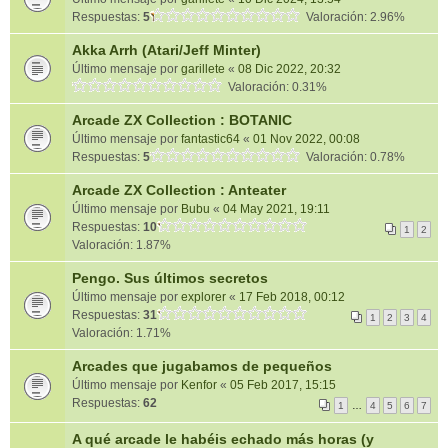
Respuestas:
5
Valoración: 2.96%
Akka Arrh (Atari/Jeff Minter)
Último mensaje por
garillete
«
08 Dic 2022, 20:32
Valoración: 0.31%
Arcade ZX Collection : BOTANIC
Último mensaje por
fantastic64
«
01 Nov 2022, 00:08
Respuestas:
5
Valoración: 0.78%
Arcade ZX Collection : Anteater
Último mensaje por
Bubu
«
04 May 2021, 19:11
Respuestas:
10
1
2
Valoración: 1.87%
Pengo. Sus últimos secretos
Último mensaje por
explorer
«
17 Feb 2018, 00:12
Respuestas:
31
1
2
3
4
Valoración: 1.71%
Arcades que jugabamos de pequeños
Último mensaje por
Kenfor
«
05 Feb 2017, 15:15
Respuestas:
62
1
…
4
5
6
7
A qué arcade le habéis echado más horas (y