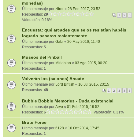
monedas)
Último mensaje por
zitror
«
28 Ene 2017, 23:52
Respuestas:
29
1
2
3
Valoración: 0.16%
Encuesta: qué arcades que se os resistían habéis
logrado pasaros recientemente
Último mensaje por
Gabi
«
20 May 2016, 11:40
Respuestas:
5
Museos del Pinball
Último mensaje por
Mirloblan
«
03 Ago 2015, 00:20
Respuestas:
1
Volverán los (salones) Arcade
Último mensaje por
Lord British
«
10 Jul 2015, 23:15
Respuestas:
48
1
2
3
4
5
Bubble Bobble Memories - Duda existencial
Último mensaje por
Arvo
«
01 Feb 2015, 19:52
Respuestas:
6
Valoración: 0.31%
Brute Force
Último mensaje por
6128
«
16 Oct 2014, 17:45
Respuestas:
1