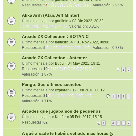
Respuestas:
5
Valoración: 2.96%
Akka Arrh (Atari/Jeff Minter)
Último mensaje por
garillete
«
08 Dic 2022, 20:32
Valoración: 0.31%
Arcade ZX Collection : BOTANIC
Último mensaje por
fantastic64
«
01 Nov 2022, 00:08
Respuestas:
5
Valoración: 0.78%
Arcade ZX Collection : Anteater
Último mensaje por
Bubu
«
04 May 2021, 19:11
Respuestas:
10
1
2
Valoración: 1.87%
Pengo. Sus últimos secretos
Último mensaje por
explorer
«
17 Feb 2018, 00:12
Respuestas:
31
1
2
3
4
Valoración: 1.71%
Arcades que jugabamos de pequeños
Último mensaje por
Kenfor
«
05 Feb 2017, 15:15
Respuestas:
62
1
…
4
5
6
7
A qué arcade le habéis echado más horas (y