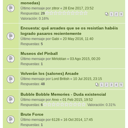
monedas)
Último mensaje por
zitror
«
28 Ene 2017, 23:52
Respuestas:
29
1
2
3
Valoración: 0.16%
Encuesta: qué arcades que se os resistían habéis
logrado pasaros recientemente
Último mensaje por
Gabi
«
20 May 2016, 11:40
Respuestas:
5
Museos del Pinball
Último mensaje por
Mirloblan
«
03 Ago 2015, 00:20
Respuestas:
1
Volverán los (salones) Arcade
Último mensaje por
Lord British
«
10 Jul 2015, 23:15
Respuestas:
48
1
2
3
4
5
Bubble Bobble Memories - Duda existencial
Último mensaje por
Arvo
«
01 Feb 2015, 19:52
Respuestas:
6
Valoración: 0.31%
Brute Force
Último mensaje por
6128
«
16 Oct 2014, 17:45
Respuestas:
1