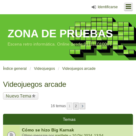
Identificarse
ZONA DE PRUEBAS
Escena retro informática. Online desde 011111010001
Índice general
Videojuegos
Videojuegos arcade
Videojuegos arcade
Nuevo Tema
16 temas
1
2
Temas
Cómo se hizo Big Karnak
Último mensaje por
garillete
«
10 Dic 2024, 13:54