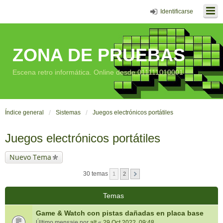
Identificarse
ZONA DE PRUEBAS
Escena retro informática. Online desde 011111010001
Índice general
Sistemas
Juegos electrónicos portátiles
Juegos electrónicos portátiles
Nuevo Tema
30 temas
1
2
Temas
Game & Watch con pistas dañadas en placa base
Último mensaje por
alt
«
29 Oct 2022, 09:48