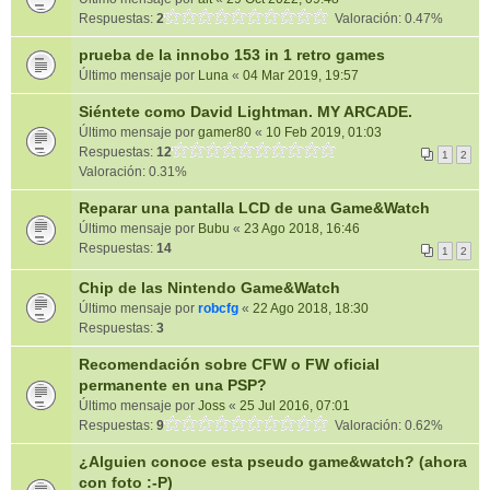
Respuestas:
2
Valoración: 0.47%
prueba de la innobo 153 in 1 retro games
Último mensaje por
Luna
«
04 Mar 2019, 19:57
Siéntete como David Lightman. MY ARCADE.
Último mensaje por
gamer80
«
10 Feb 2019, 01:03
Respuestas:
12
1
2
Valoración: 0.31%
Reparar una pantalla LCD de una Game&Watch
Último mensaje por
Bubu
«
23 Ago 2018, 16:46
Respuestas:
14
1
2
Chip de las Nintendo Game&Watch
Último mensaje por
robcfg
«
22 Ago 2018, 18:30
Respuestas:
3
Recomendación sobre CFW o FW oficial
permanente en una PSP?
Último mensaje por
Joss
«
25 Jul 2016, 07:01
Respuestas:
9
Valoración: 0.62%
¿Alguien conoce esta pseudo game&watch? (ahora
con foto :-P)