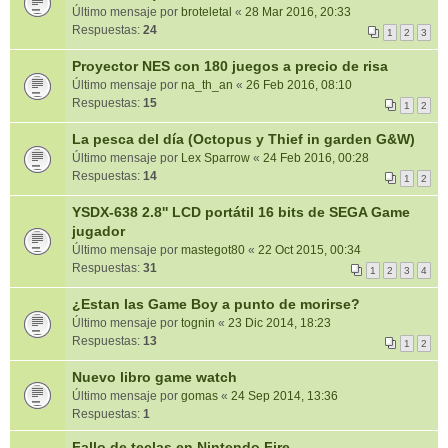
Último mensaje por
broteletal
«
28 Mar 2016, 20:33
Respuestas:
24
1
2
3
Proyector NES con 180 juegos a precio de risa
Último mensaje por
na_th_an
«
26 Feb 2016, 08:10
Respuestas:
15
1
2
La pesca del día (Octopus y Thief in garden G&W)
Último mensaje por
Lex Sparrow
«
24 Feb 2016, 00:28
Respuestas:
14
1
2
YSDX-638 2.8'' LCD portátil 16 bits de SEGA Game
jugador
Último mensaje por
mastegot80
«
22 Oct 2015, 00:34
Respuestas:
31
1
2
3
4
¿Estan las Game Boy a punto de morirse?
Último mensaje por
tognin
«
23 Dic 2014, 18:23
Respuestas:
13
1
2
Nuevo libro game watch
Último mensaje por
gomas
«
24 Sep 2014, 13:36
Respuestas:
1
Fallo de teclas en Nintendo Fire