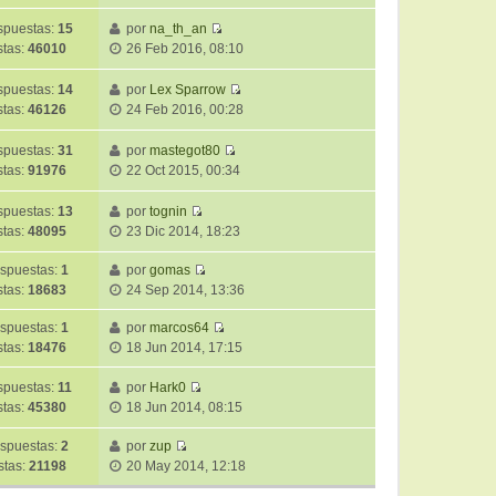
e
o
n
t
e
r
m
s
puestas:
15
por
na_th_an
i
ú
V
e
a
stas:
46010
26 Feb 2016, 08:10
m
l
e
n
j
o
t
r
s
e
puestas:
14
por
Lex Sparrow
m
i
ú
a
V
stas:
46126
24 Feb 2016, 00:28
e
m
l
j
e
n
o
t
e
r
puestas:
31
por
mastegot80
s
m
i
ú
V
stas:
91976
22 Oct 2015, 00:34
a
e
m
l
e
j
n
o
t
r
puestas:
13
por
tognin
e
s
m
i
ú
V
stas:
48095
23 Dic 2014, 18:23
a
e
m
l
e
j
n
o
t
r
spuestas:
1
por
gomas
e
s
m
V
i
ú
stas:
18683
24 Sep 2014, 13:36
a
e
e
m
l
j
n
r
o
t
spuestas:
1
por
marcos64
e
V
s
ú
m
i
stas:
18476
18 Jun 2014, 17:15
e
a
l
e
m
r
j
t
n
o
spuestas:
11
por
Hark0
V
ú
e
i
s
m
stas:
45380
18 Jun 2014, 08:15
e
l
m
a
e
r
t
o
j
n
spuestas:
2
por
zup
V
ú
i
m
e
s
stas:
21198
20 May 2014, 12:18
e
l
m
e
a