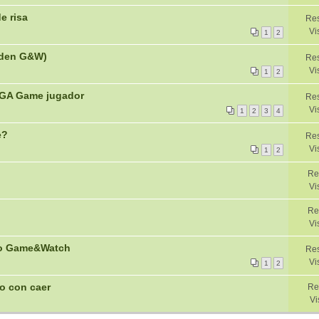
e risa
Res
Vi
1
2
arden G&W)
Res
Vi
1
2
SEGA Game jugador
Res
Vi
1
2
3
4
e?
Res
Vi
1
2
Re
Vi
Re
Vi
ndo Game&Watch
Re
Vi
1
2
jo con caer
Re
Vi