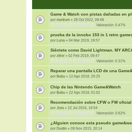
Game & Watch con pistas dañadas en p
por
murtrum
» 28 Oct 2022, 09:48
Valoración: 0.47%
prueba de la innobo 153 in 1 retro game
por
Luna
» 04 Mar 2019, 19:57
Siéntete como David Lightman. MY ARC
por
zitror
» 02 Feb 2019, 09:47
Valoración: 0.31%
Reparar una pantalla LCD de una Game
por
Bubu
» 12 Ago 2018, 20:25
Chip de las Nintendo Game&Watch
por
Bubu
» 22 Ago 2018, 01:02
Recomendación sobre CFW o FW oficial
por
Joss
» 22 Jul 2016, 19:54
Valoración: 0.62%
¿Alguien conoce esta pseudo game&watc
por
Dustin
» 09 Nov 2015, 20:14