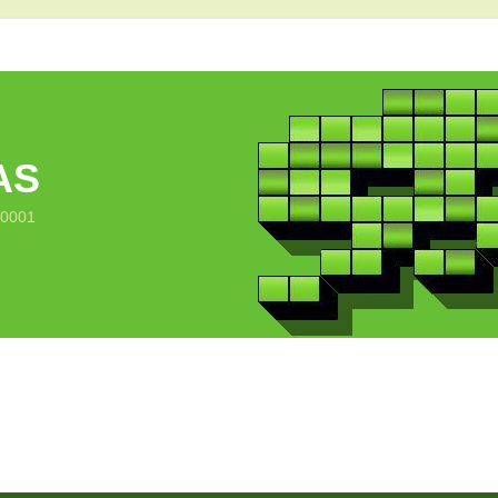
AS
10001