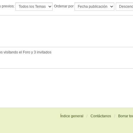
 previos:
Ordenar por
 visitando el Foro y 3 invitados
Índice general
Contáctanos
Borrar to