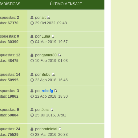
TADÍSTICAS
ÚLTIMO MENSAJE
spuestas:
2
por
alt
V
stas:
67370
29 Oct 2022, 09:48
e
r
spuestas:
0
por
Luna
ú
V
stas:
30390
04 Mar 2019, 19:57
l
e
t
r
i
puestas:
12
por
gamer80
ú
V
m
stas:
48475
10 Feb 2019, 01:03
l
e
o
t
r
m
i
puestas:
14
por
Bubu
ú
e
V
m
stas:
50995
23 Ago 2018, 16:46
l
n
e
o
t
s
r
m
spuestas:
3
por
robcfg
i
a
V
ú
e
stas:
19862
22 Ago 2018, 18:30
m
j
e
l
n
o
e
r
t
s
m
spuestas:
9
por
Joss
ú
i
a
V
e
stas:
50884
25 Jul 2016, 07:01
l
m
j
e
n
t
o
e
r
s
i
m
puestas:
24
por
broteletal
ú
a
V
m
e
stas:
75529
28 Mar 2016, 20:33
l
j