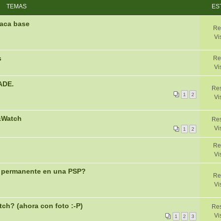
TEMAS
ES
laca base
Re
Vi
s
Re
Vi
ADE.
Res
1
2
Vi
&Watch
Res
Vi
1
2
Re
Vi
 permanente en una PSP?
Re
Vi
h? (ahora con foto :-P)
Res
Vi
1
2
3