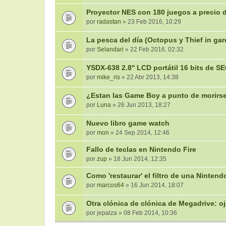
Proyector NES con 180 juegos a precio d
por
radastan
» 23 Feb 2016, 10:29
La pesca del día (Octopus y Thief in g
por
Selandari
» 22 Feb 2016, 02:32
YSDX-638 2.8'' LCD portátil 16 bits de 
por
mike_ris
» 22 Abr 2013, 14:38
¿Estan las Game Boy a punto de morirs
por
Luna
» 26 Jun 2013, 18:27
Nuevo libro game watch
por
mon
» 24 Sep 2014, 12:46
Fallo de teclas en Nintendo Fire
por
zup
» 18 Jun 2014, 12:35
Como 'restaurar' el filtro de una Ninte
por
marcos64
» 16 Jun 2014, 18:07
Otra clónica de clónica de Megadrive: o
por
jepalza
» 08 Feb 2014, 10:36