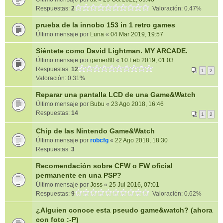
Respuestas:
2
Valoración: 0.47%
prueba de la innobo 153 in 1 retro games
Último mensaje por
Luna
«
04 Mar 2019, 19:57
Siéntete como David Lightman. MY ARCADE.
Último mensaje por
gamer80
«
10 Feb 2019, 01:03
Respuestas:
12
1
2
Valoración: 0.31%
Reparar una pantalla LCD de una Game&Watch
Último mensaje por
Bubu
«
23 Ago 2018, 16:46
Respuestas:
14
1
2
Chip de las Nintendo Game&Watch
Último mensaje por
robcfg
«
22 Ago 2018, 18:30
Respuestas:
3
Recomendación sobre CFW o FW oficial
permanente en una PSP?
Último mensaje por
Joss
«
25 Jul 2016, 07:01
Respuestas:
9
Valoración: 0.62%
¿Alguien conoce esta pseudo game&watch? (ahora
con foto :-P)