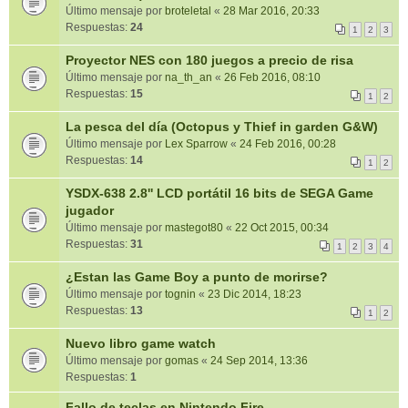
Último mensaje por
broteletal
«
28 Mar 2016, 20:33
Respuestas:
24
1
2
3
Proyector NES con 180 juegos a precio de risa
Último mensaje por
na_th_an
«
26 Feb 2016, 08:10
Respuestas:
15
1
2
La pesca del día (Octopus y Thief in garden G&W)
Último mensaje por
Lex Sparrow
«
24 Feb 2016, 00:28
Respuestas:
14
1
2
YSDX-638 2.8'' LCD portátil 16 bits de SEGA Game
jugador
Último mensaje por
mastegot80
«
22 Oct 2015, 00:34
Respuestas:
31
1
2
3
4
¿Estan las Game Boy a punto de morirse?
Último mensaje por
tognin
«
23 Dic 2014, 18:23
Respuestas:
13
1
2
Nuevo libro game watch
Último mensaje por
gomas
«
24 Sep 2014, 13:36
Respuestas:
1
Fallo de teclas en Nintendo Fire