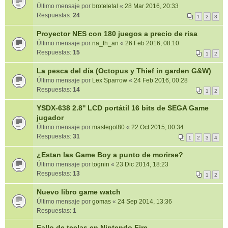
Último mensaje por
broteletal
«
28 Mar 2016, 20:33
Respuestas:
24
1
2
3
Proyector NES con 180 juegos a precio de risa
Último mensaje por
na_th_an
«
26 Feb 2016, 08:10
Respuestas:
15
1
2
La pesca del día (Octopus y Thief in garden G&W)
Último mensaje por
Lex Sparrow
«
24 Feb 2016, 00:28
Respuestas:
14
1
2
YSDX-638 2.8'' LCD portátil 16 bits de SEGA Game
jugador
Último mensaje por
mastegot80
«
22 Oct 2015, 00:34
Respuestas:
31
1
2
3
4
¿Estan las Game Boy a punto de morirse?
Último mensaje por
tognin
«
23 Dic 2014, 18:23
Respuestas:
13
1
2
Nuevo libro game watch
Último mensaje por
gomas
«
24 Sep 2014, 13:36
Respuestas:
1
Fallo de teclas en Nintendo Fire