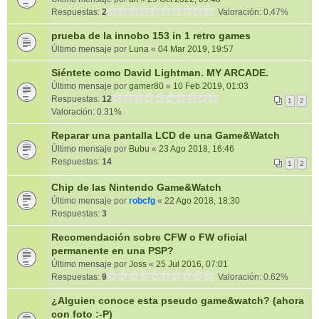
Respuestas:
2
Valoración: 0.47%
prueba de la innobo 153 in 1 retro games
Último mensaje por
Luna
«
04 Mar 2019, 19:57
Siéntete como David Lightman. MY ARCADE.
Último mensaje por
gamer80
«
10 Feb 2019, 01:03
Respuestas:
12
1
2
Valoración: 0.31%
Reparar una pantalla LCD de una Game&Watch
Último mensaje por
Bubu
«
23 Ago 2018, 16:46
Respuestas:
14
1
2
Chip de las Nintendo Game&Watch
Último mensaje por
robcfg
«
22 Ago 2018, 18:30
Respuestas:
3
Recomendación sobre CFW o FW oficial
permanente en una PSP?
Último mensaje por
Joss
«
25 Jul 2016, 07:01
Respuestas:
9
Valoración: 0.62%
¿Alguien conoce esta pseudo game&watch? (ahora
con foto :-P)