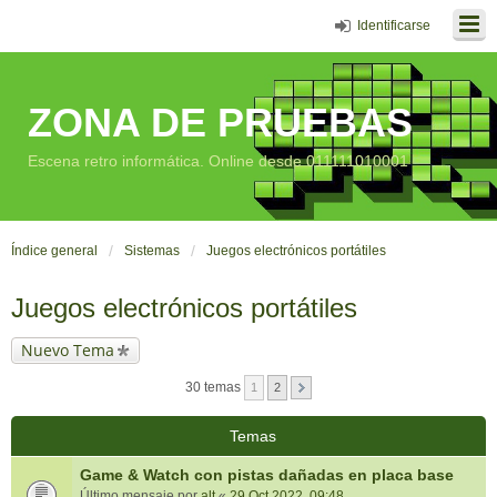
Identificarse
ZONA DE PRUEBAS
Escena retro informática. Online desde 011111010001
Índice general
Sistemas
Juegos electrónicos portátiles
Juegos electrónicos portátiles
Nuevo Tema
30 temas
1
2
Temas
Game & Watch con pistas dañadas en placa base
Último mensaje por
alt
«
29 Oct 2022, 09:48