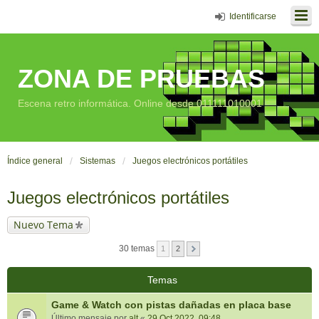
Identificarse
ZONA DE PRUEBAS
Escena retro informática. Online desde 011111010001
Índice general
Sistemas
Juegos electrónicos portátiles
Juegos electrónicos portátiles
Nuevo Tema
30 temas
1
2
Temas
Game & Watch con pistas dañadas en placa base
Último mensaje por
alt
«
29 Oct 2022, 09:48