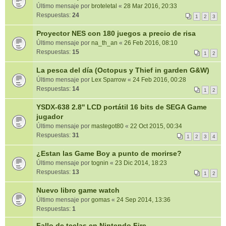
Último mensaje por
broteletal
«
28 Mar 2016, 20:33
Respuestas:
24
1
2
3
Proyector NES con 180 juegos a precio de risa
Último mensaje por
na_th_an
«
26 Feb 2016, 08:10
Respuestas:
15
1
2
La pesca del día (Octopus y Thief in garden G&W)
Último mensaje por
Lex Sparrow
«
24 Feb 2016, 00:28
Respuestas:
14
1
2
YSDX-638 2.8'' LCD portátil 16 bits de SEGA Game
jugador
Último mensaje por
mastegot80
«
22 Oct 2015, 00:34
Respuestas:
31
1
2
3
4
¿Estan las Game Boy a punto de morirse?
Último mensaje por
tognin
«
23 Dic 2014, 18:23
Respuestas:
13
1
2
Nuevo libro game watch
Último mensaje por
gomas
«
24 Sep 2014, 13:36
Respuestas:
1
Fallo de teclas en Nintendo Fire