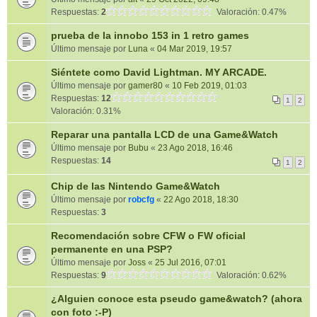
Respuestas:
2
Valoración: 0.47%
prueba de la innobo 153 in 1 retro games
Último mensaje por
Luna
«
04 Mar 2019, 19:57
Siéntete como David Lightman. MY ARCADE.
Último mensaje por
gamer80
«
10 Feb 2019, 01:03
Respuestas:
12
1
2
Valoración: 0.31%
Reparar una pantalla LCD de una Game&Watch
Último mensaje por
Bubu
«
23 Ago 2018, 16:46
Respuestas:
14
1
2
Chip de las Nintendo Game&Watch
Último mensaje por
robcfg
«
22 Ago 2018, 18:30
Respuestas:
3
Recomendación sobre CFW o FW oficial
permanente en una PSP?
Último mensaje por
Joss
«
25 Jul 2016, 07:01
Respuestas:
9
Valoración: 0.62%
¿Alguien conoce esta pseudo game&watch? (ahora
con foto :-P)