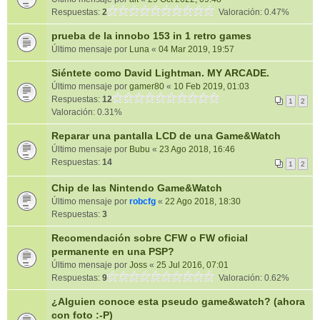
Respuestas:
2
Valoración: 0.47%
prueba de la innobo 153 in 1 retro games
Último mensaje por
Luna
«
04 Mar 2019, 19:57
Siéntete como David Lightman. MY ARCADE.
Último mensaje por
gamer80
«
10 Feb 2019, 01:03
Respuestas:
12
1
2
Valoración: 0.31%
Reparar una pantalla LCD de una Game&Watch
Último mensaje por
Bubu
«
23 Ago 2018, 16:46
Respuestas:
14
1
2
Chip de las Nintendo Game&Watch
Último mensaje por
robcfg
«
22 Ago 2018, 18:30
Respuestas:
3
Recomendación sobre CFW o FW oficial
permanente en una PSP?
Último mensaje por
Joss
«
25 Jul 2016, 07:01
Respuestas:
9
Valoración: 0.62%
¿Alguien conoce esta pseudo game&watch? (ahora
con foto :-P)