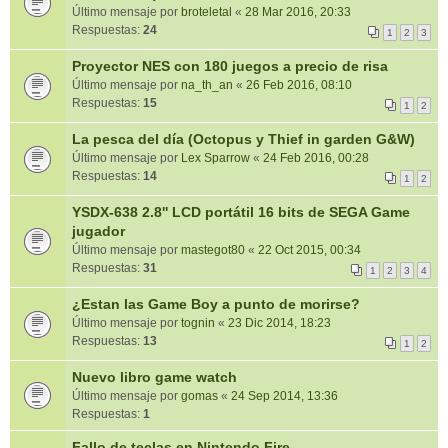
Último mensaje por
broteletal
«
28 Mar 2016, 20:33
Respuestas:
24
1
2
3
Proyector NES con 180 juegos a precio de risa
Último mensaje por
na_th_an
«
26 Feb 2016, 08:10
Respuestas:
15
1
2
La pesca del día (Octopus y Thief in garden G&W)
Último mensaje por
Lex Sparrow
«
24 Feb 2016, 00:28
Respuestas:
14
1
2
YSDX-638 2.8'' LCD portátil 16 bits de SEGA Game
jugador
Último mensaje por
mastegot80
«
22 Oct 2015, 00:34
Respuestas:
31
1
2
3
4
¿Estan las Game Boy a punto de morirse?
Último mensaje por
tognin
«
23 Dic 2014, 18:23
Respuestas:
13
1
2
Nuevo libro game watch
Último mensaje por
gomas
«
24 Sep 2014, 13:36
Respuestas:
1
Fallo de teclas en Nintendo Fire