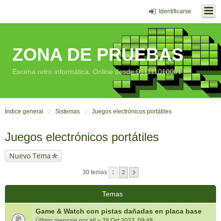
Identificarse
ZONA DE PRUEBAS
Escena retro informática. Online desde 011111010001
Índice general
Sistemas
Juegos electrónicos portátiles
Juegos electrónicos portátiles
Nuevo Tema
30 temas
1
2
Temas
Game & Watch con pistas dañadas en placa base
Último mensaje por
alt
«
29 Oct 2022, 09:48