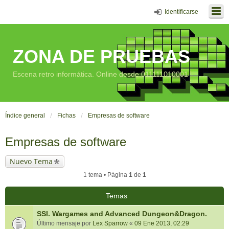
Identificarse
ZONA DE PRUEBAS
Escena retro informática. Online desde 011111010001
Índice general
Fichas
Empresas de software
Empresas de software
Nuevo Tema
1 tema • Página
1
de
1
Temas
SSI. Wargames and Advanced Dungeon&Dragon.
Último mensaje por
Lex Sparrow
«
09 Ene 2013, 02:29