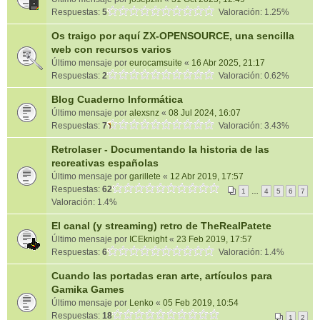
Respuestas:
5
Valoración: 1.25%
Os traigo por aquí ZX-OPENSOURCE, una sencilla
web con recursos varios
Último mensaje por
eurocamsuite
«
16 Abr 2025, 21:17
Respuestas:
2
Valoración: 0.62%
Blog Cuaderno Informática
Último mensaje por
alexsnz
«
08 Jul 2024, 16:07
Respuestas:
7
Valoración: 3.43%
Retrolaser - Documentando la historia de las
recreativas españolas
Último mensaje por
garillete
«
12 Abr 2019, 17:57
Respuestas:
62
1
…
4
5
6
7
Valoración: 1.4%
El canal (y streaming) retro de TheRealPatete
Último mensaje por
ICEknight
«
23 Feb 2019, 17:57
Respuestas:
6
Valoración: 1.4%
Cuando las portadas eran arte, artículos para
Gamika Games
Último mensaje por
Lenko
«
05 Feb 2019, 10:54
Respuestas:
18
1
2