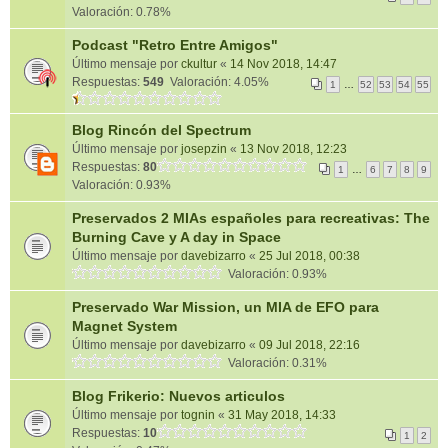
Valoración: 0.78%
Podcast "Retro Entre Amigos"
Último mensaje por
ckultur
«
14 Nov 2018, 14:47
Respuestas:
549
Valoración: 4.05%
1
…
52
53
54
55
Blog Rincón del Spectrum
Último mensaje por
josepzin
«
13 Nov 2018, 12:23
Respuestas:
80
1
…
6
7
8
9
Valoración: 0.93%
Preservados 2 MIAs españoles para recreativas: The
Burning Cave y A day in Space
Último mensaje por
davebizarro
«
25 Jul 2018, 00:38
Valoración: 0.93%
Preservado War Mission, un MIA de EFO para
Magnet System
Último mensaje por
davebizarro
«
09 Jul 2018, 22:16
Valoración: 0.31%
Blog Frikerio: Nuevos articulos
Último mensaje por
tognin
«
31 May 2018, 14:33
Respuestas:
10
1
2