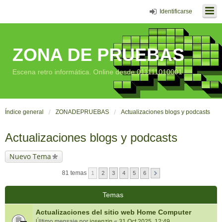
Identificarse
ZONA DE PRUEBAS
Escena retro informática. Online desde 011111010001
Índice general
ZONADEPRUEBAS
Actualizaciones blogs y podcasts
Actualizaciones blogs y podcasts
Nuevo Tema
81 temas
1
2
3
4
5
6
Temas
Actualizaciones del sitio web Home Computer
Último mensaje por
josepzin
«
31 Oct 2025, 12:49