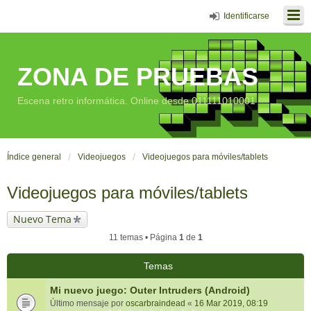
Identificarse
ZONA DE PRUEBAS
Escena retro informática. Online desde 011111010001
Índice general
Videojuegos
Videojuegos para móviles/tablets
Videojuegos para móviles/tablets
Nuevo Tema
11 temas • Página
1
de
1
Temas
Mi nuevo juego: Outer Intruders (Android)
Último mensaje por
oscarbraindead
«
16 Mar 2019, 08:19