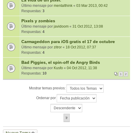
La vida de un pixel.
Último mensaje por
mentalthink
«
03 Mar 2013, 00:42
Respuestas:
3
Pixels y zombies
Último mensaje por
javidoom
«
31 Oct 2012, 13:08
Respuestas:
4
Carmageddon para iOS gratis el 17 de octubre
Último mensaje por
zitror
«
18 Oct 2012, 07:37
Respuestas:
4
Bad Piggies, el spin-off de Angry Birds
Último mensaje por
Kusfo
«
04 Oct 2012, 11:38
Respuestas:
10
1
2
Mostrar temas previos:
Ordenar por
Nuevo Tema