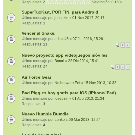
Respuestas:
2
Valoración: 0.16%
SuperTuxKart, POR FIN, para Android
Último mensaje por
josepzin
«
01 Nov 2017, 20:17
Respuestas:
1
Vencer al Snake.
Último mensaje por
adicto45
«
07 Jul 2016, 15:28
Respuestas:
13
1
2
Nuevo proyecto app videojuegos móviles
Último mensaje por
Bmori
«
22 Dic 2014, 15:41
Respuestas:
27
1
2
3
Air Force Gear
Último mensaje por
Netherware Ent
«
15 Nov 2013, 10:32
Bad Piggies hoy gratis para IOS (iPhone/iPad)
Último mensaje por
josepzin
«
01 Ago 2013, 21:34
Respuestas:
3
Nuevo Humble Bumdle
Último mensaje por
Lenko
«
06 Mar 2013, 12:24
Respuestas:
4