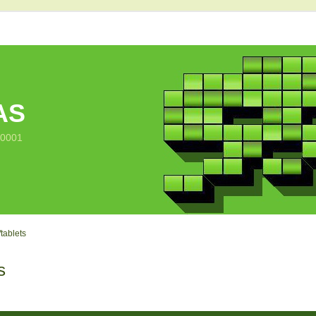
AS
10001
tablets
s