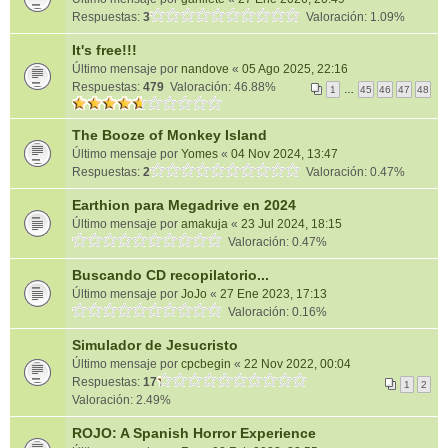
Respuestas:
3
Valoración: 1.09%
It's free!!!
Último mensaje por
nandove
«
05 Ago 2025, 22:16
Respuestas:
479
Valoración: 46.88%
1
…
45
46
47
48
The Booze of Monkey Island
Último mensaje por
Yomes
«
04 Nov 2024, 13:47
Respuestas:
2
Valoración: 0.47%
Earthion para Megadrive en 2024
Último mensaje por
amakuja
«
23 Jul 2024, 18:15
Valoración: 0.47%
Buscando CD recopilatorio...
Último mensaje por
JoJo
«
27 Ene 2023, 17:13
Valoración: 0.16%
Simulador de Jesucristo
Último mensaje por
cpcbegin
«
22 Nov 2022, 00:04
Respuestas:
17
1
2
Valoración: 2.49%
ROJO: A Spanish Horror Experience