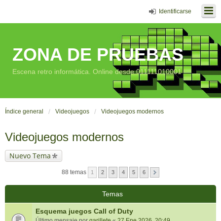
Identificarse
ZONA DE PRUEBAS
Escena retro informática. Online desde 011111010001
Índice general
Videojuegos
Videojuegos modernos
Videojuegos modernos
Nuevo Tema
88 temas
1
2
3
4
5
6
Temas
Esquema juegos Call of Duty
Último mensaje por
garillete
«
27 Ene 2026, 20:49