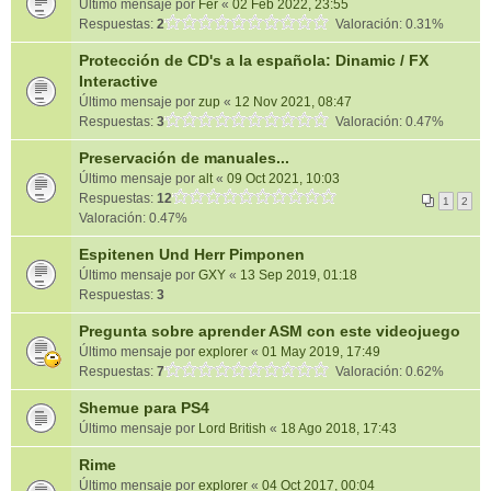
Último mensaje por
Fer
«
02 Feb 2022, 23:55
Respuestas:
2
Valoración: 0.31%
Protección de CD's a la española: Dinamic / FX
Interactive
Último mensaje por
zup
«
12 Nov 2021, 08:47
Respuestas:
3
Valoración: 0.47%
Preservación de manuales...
Último mensaje por
alt
«
09 Oct 2021, 10:03
Respuestas:
12
1
2
Valoración: 0.47%
Espitenen Und Herr Pimponen
Último mensaje por
GXY
«
13 Sep 2019, 01:18
Respuestas:
3
Pregunta sobre aprender ASM con este videojuego
Último mensaje por
explorer
«
01 May 2019, 17:49
Respuestas:
7
Valoración: 0.62%
Shemue para PS4
Último mensaje por
Lord British
«
18 Ago 2018, 17:43
Rime
Último mensaje por
explorer
«
04 Oct 2017, 00:04