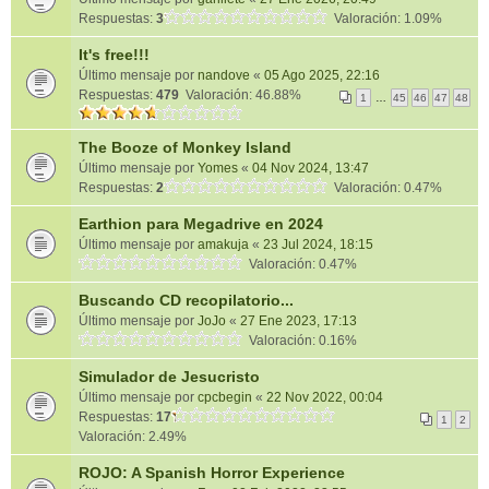
Respuestas:
3
Valoración: 1.09%
It's free!!!
Último mensaje por
nandove
«
05 Ago 2025, 22:16
Respuestas:
479
Valoración: 46.88%
1
…
45
46
47
48
The Booze of Monkey Island
Último mensaje por
Yomes
«
04 Nov 2024, 13:47
Respuestas:
2
Valoración: 0.47%
Earthion para Megadrive en 2024
Último mensaje por
amakuja
«
23 Jul 2024, 18:15
Valoración: 0.47%
Buscando CD recopilatorio...
Último mensaje por
JoJo
«
27 Ene 2023, 17:13
Valoración: 0.16%
Simulador de Jesucristo
Último mensaje por
cpcbegin
«
22 Nov 2022, 00:04
Respuestas:
17
1
2
Valoración: 2.49%
ROJO: A Spanish Horror Experience