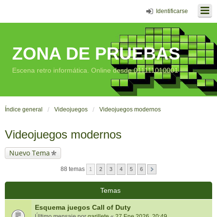
Identificarse
ZONA DE PRUEBAS
Escena retro informática. Online desde 011111010001
Índice general
Videojuegos
Videojuegos modernos
Videojuegos modernos
Nuevo Tema
88 temas
1
2
3
4
5
6
Temas
Esquema juegos Call of Duty
Último mensaje por
garillete
«
27 Ene 2026, 20:49