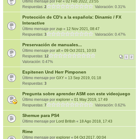
Último mensaje por
Fer
«
02 Feb 2022, 23:55
Respuestas:
2
Valoración: 0.31%
Protección de CD's a la española: Dinamic / FX
Interactive
Último mensaje por
zup
«
12 Nov 2021, 08:47
Respuestas:
3
Valoración: 0.47%
Preservación de manuales...
Último mensaje por
alt
«
09 Oct 2021, 10:03
Respuestas:
12
1
2
Valoración: 0.47%
Espitenen Und Herr Pimponen
Último mensaje por
GXY
«
13 Sep 2019, 01:18
Respuestas:
3
Pregunta sobre aprender ASM con este videojuego
Último mensaje por
explorer
«
01 May 2019, 17:49
Respuestas:
7
Valoración: 0.62%
Shemue para PS4
Último mensaje por
Lord British
«
18 Ago 2018, 17:43
Rime
Último mensaje por
explorer
«
04 Oct 2017, 00:04