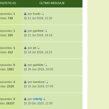
TADÍSTICAS
ÚLTIMO MENSAJE
spuestas:
1
por
Kusfo
V
istas:
748
21 Jul 2026, 22:32
e
r
ú
spuestas:
1
por
garillete
V
l
istas:
265
21 Jul 2026, 19:18
e
t
r
i
ú
m
spuestas:
1
por
alt
V
l
o
istas:
412
18 Jul 2026, 16:22
e
t
m
r
i
e
ú
m
spuestas:
6
por
garillete
n
V
l
o
istas:
1981
26 Jun 2026, 20:05
s
e
t
m
a
r
i
e
j
ú
m
spuestas:
4
por
nandove
n
e
V
l
o
istas:
2329
10 Jun 2026, 07:45
s
e
t
m
a
r
i
e
j
ú
m
spuestas:
0
por
robcfg
n
e
V
l
o
stas:
26157
20 Dic 2025, 11:50
s
e
t
m
a