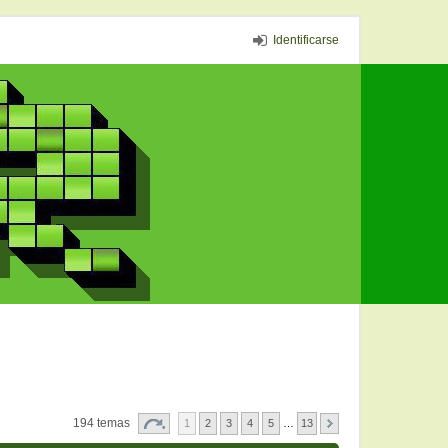
Identificarse
194 temas
1
2
3
4
5
…
13