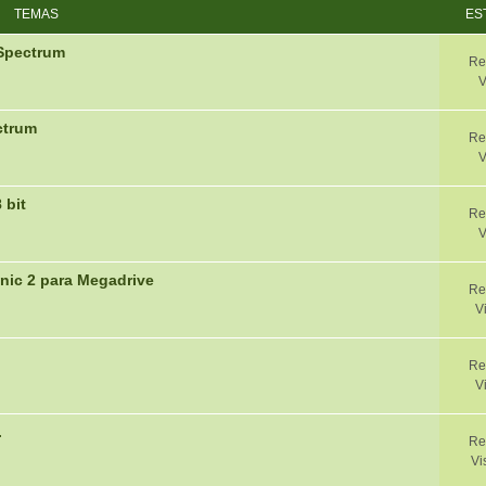
TEMAS
ES
 Spectrum
Re
V
ctrum
Re
V
 bit
Re
V
onic 2 para Megadrive
Re
V
Re
V
.
Re
Vi