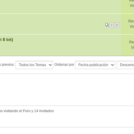
Re
Vi
Res
1
2
Vi
 8 bit)
Re
V
 previos:
Ordenar por
 visitando el Foro y 14 invitados