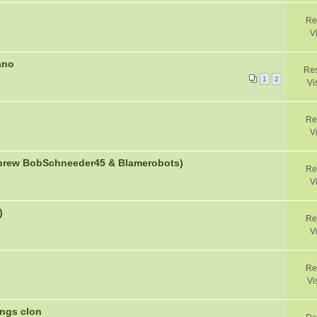
Re
V
ano
Res
1
2
Vi
Re
V
brew BobSchneeder45 & Blamerobots)
Re
V
)
Re
V
Re
Vi
ings clon