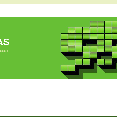
AS
10001