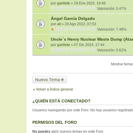
por
garillete
» 29 Ene 2025, 19:46
Valoración: 0.47%
Ángel García Delgado
por
alt
» 20 Ago 2022, 07:53
Valoración: 7.48%
Uncle´s Henry Nuclear Waste Dump (Atari
por
garillete
» 07 Dic 2024, 17:44
Valoración: 0.62%
Mostrar temas
Nuevo Tema
Volver a Índice general
¿QUIÉN ESTÁ CONECTADO?
Usuarios navegando por este Foro: No hay usuarios registrados
PERMISOS DEL FORO
No puedes
abrir nuevos temas en este Foro