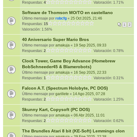
Respuestas:
4
Valoración: 1.71%
Software de Thomson MO/TO en castellano
Último mensaje por
robcfg
«
25 Oct 2025, 21:46
Respuestas:
15
1
2
Valoración: 1.56%
40 Aniversario Super Mario Bros
Último mensaje por
amakuja
«
19 Sep 2025, 09:33
Respuestas:
2
Valoración: 0.78%
Clock Tower, Game Boy Advance (Homebrew
BobSchneeder45 & Blamerobots)
Último mensaje por
amakuja
«
16 Sep 2025, 22:33
Respuestas:
1
Valoración: 0.31%
Falcon A.T. (Spectrum Holobyte, PC DOS)
Último mensaje por
garillete
«
14 Ago 2025, 07:28
Respuestas:
2
Valoración: 1.25%
Skunny Kart, Copysoft (PC DOS)
Último mensaje por
amakuja
«
06 Abr 2025, 11:01
Respuestas:
2
Valoración: 0.62%
The Brundles Atari 8 bit (KE-Soft) Lemmings clon
Último mensaje por
amakuja
«
29 Ene 2025, 22:38