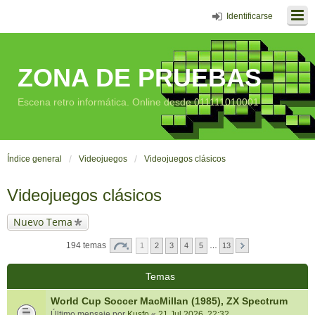
Identificarse
ZONA DE PRUEBAS
Escena retro informática. Online desde 011111010001
Índice general
Videojuegos
Videojuegos clásicos
Videojuegos clásicos
Nuevo Tema
194 temas
1
2
3
4
5
…
13
Temas
World Cup Soccer MacMillan (1985), ZX Spectrum
Último mensaje por
Kusfo
«
21 Jul 2026, 22:32