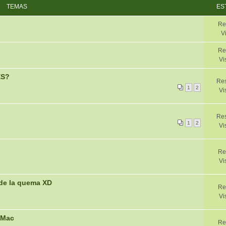
TEMAS
ES
Re
V
Re
Vi
ES?
Res
1
2
Vi
Re
1
2
Vi
Re
Vi
 de la quema XD
Re
Vi
-Mac
Re