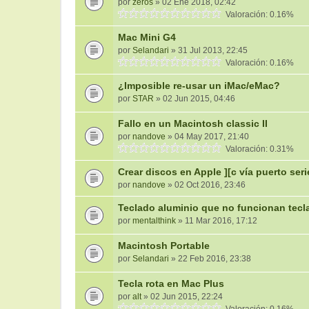
por
zeros
» 02 Ene 2018, 02:42
Valoración: 0.16%
Mac Mini G4
por
Selandari
» 31 Jul 2013, 22:45
Valoración: 0.16%
¿Imposible re-usar un iMac/eMac?
por
STAR
» 02 Jun 2015, 04:46
Fallo en un Macintosh classic II
por
nandove
» 04 May 2017, 21:40
Valoración: 0.31%
Crear discos en Apple ][c vía puerto seri
por
nandove
» 02 Oct 2016, 23:46
Teclado aluminio que no funcionan tecl
por
mentalthink
» 11 Mar 2016, 17:12
Macintosh Portable
por
Selandari
» 22 Feb 2016, 23:38
Tecla rota en Mac Plus
por
alt
» 02 Jun 2015, 22:24