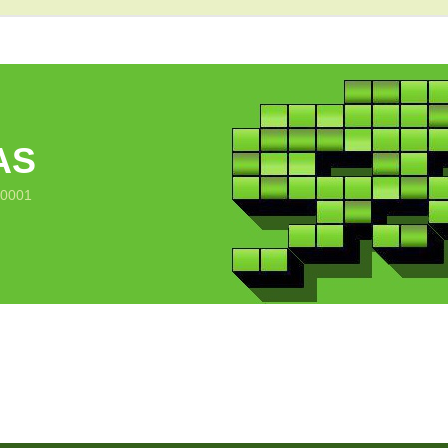
AS
10001