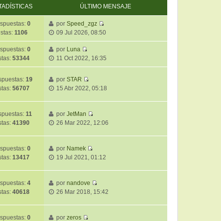
TADÍSTICAS
ÚLTIMO MENSAJE
spuestas:
0
por
Speed_zgz
V
istas:
1106
09 Jul 2026, 08:50
e
r
spuestas:
0
por
Luna
V
ú
stas:
53344
11 Oct 2022, 16:35
e
l
r
t
puestas:
19
por
STAR
ú
i
V
stas:
56707
15 Abr 2022, 05:18
l
m
e
t
o
r
i
m
ú
spuestas:
11
por
JetMan
m
e
V
l
stas:
41390
26 Mar 2022, 12:06
o
n
e
t
m
s
r
i
e
a
ú
m
spuestas:
0
por
Namek
n
j
V
l
o
stas:
13417
19 Jul 2021, 01:12
s
e
e
t
m
a
r
i
e
j
ú
m
spuestas:
4
por
nandove
n
e
V
l
o
stas:
40618
26 Mar 2018, 15:42
s
e
t
m
a
r
i
e
j
ú
m
spuestas:
0
por
zeros
n
e