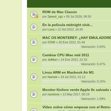
ROM de Mac Classic
por
Speed_zgz
» 09 Jul 2026, 08:50
En la película midnight club...
por
Luna
» 11 Oct 2022, 16:35
MAC OS MONTEREY: ¿HAY EMULADOR
por
STAR
» 30 Ene 2022, 01:49
Valoración: 0.93%
Cambiar CPU iMac mid 2011
por
JetMan
» 24 Ene 2022, 22:33
Valoración: 0.47%
Linux ARM en Macbook Air M1
por
Namek
» 19 Jul 2021, 01:12
Valoración: 0.16%
Monitor fósforo verde Apple IIc salvado
por
nandove
» 13 May 2017, 00:19
Valoración: 1.09%
Vídeo sobre cómo empezar con el Retro