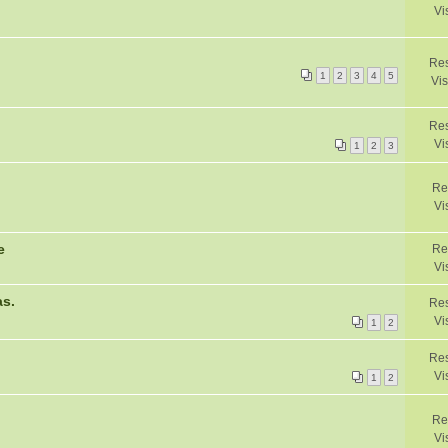
Vi
Res
1
2
3
4
5
Vis
Res
Vi
1
2
3
Re
Vi
e
Re
Vi
as.
Res
Vi
1
2
Res
Vi
1
2
Re
Vi